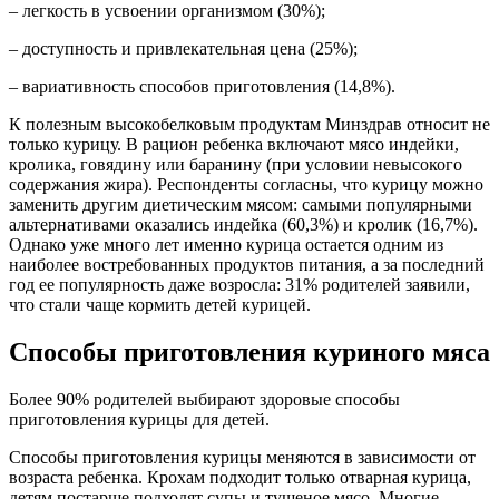
– легкость в усвоении организмом (30%);
– доступность и привлекательная цена (25%);
– вариативность способов приготовления (14,8%).
К полезным высокобелковым продуктам Минздрав относит не
только курицу. В рацион ребенка включают мясо индейки,
кролика, говядину или баранину (при условии невысокого
содержания жира). Респонденты согласны, что курицу можно
заменить другим диетическим мясом: самыми популярными
альтернативами оказались индейка (60,3%) и кролик (16,7%).
Однако уже много лет именно курица остается одним из
наиболее востребованных продуктов питания, а за последний
год ее популярность даже возросла: 31% родителей заявили,
что стали чаще кормить детей курицей.
Способы приготовления куриного мяса
Более 90% родителей выбирают здоровые способы
приготовления курицы для детей.
Способы приготовления курицы меняются в зависимости от
возраста ребенка. Крохам подходит только отварная курица,
детям постарше подходят супы и тушеное мясо. Многие