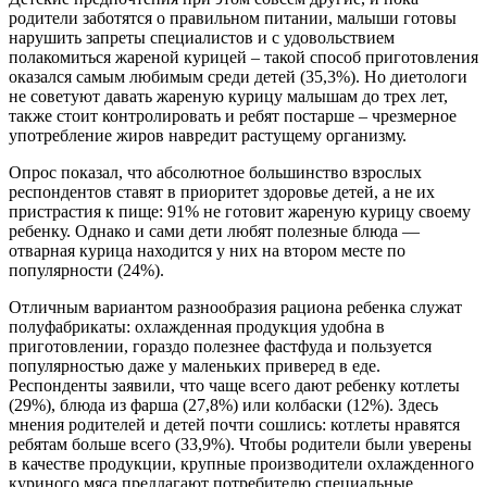
родители заботятся о правильном питании, малыши готовы
нарушить запреты специалистов и с удовольствием
полакомиться жареной курицей – такой способ приготовления
оказался самым любимым среди детей (35,3%). Но диетологи
не советуют давать жареную курицу малышам до трех лет,
также стоит контролировать и ребят постарше – чрезмерное
употребление жиров навредит растущему организму.
Опрос показал, что абсолютное большинство взрослых
респондентов ставят в приоритет здоровье детей, а не их
пристрастия к пище: 91% не готовит жареную курицу своему
ребенку. Однако и сами дети любят полезные блюда —
отварная курица находится у них на втором месте по
популярности (24%).
Отличным вариантом разнообразия рациона ребенка служат
полуфабрикаты: охлажденная продукция удобна в
приготовлении, гораздо полезнее фастфуда и пользуется
популярностью даже у маленьких приверед в еде.
Респонденты заявили, что чаще всего дают ребенку котлеты
(29%), блюда из фарша (27,8%) или колбаски (12%). Здесь
мнения родителей и детей почти сошлись: котлеты нравятся
ребятам больше всего (33,9%). Чтобы родители были уверены
в качестве продукции, крупные производители охлажденного
куриного мяса предлагают потребителю специальные