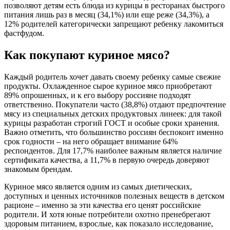
позволяют детям есть блюда из курицы в ресторанах быстрого
питания лишь раз в месяц (34,1%) или еще реже (34,3%), а
12% родителей категорически запрещают ребенку лакомиться
фастфудом.
Как покупают куриное мясо?
Каждый родитель хочет давать своему ребенку самые свежие
продукты. Охлажденное сырое куриное мясо приобретают
89% опрошенных, и к его выбору россияне подходят
ответственно. Покупатели часто (38,8%) отдают предпочтение
мясу из специальных детских продуктовых линеек: для такой
курицы разработан строгий ГОСТ и особые сроки хранения.
Важно отметить, что большинство россиян беспокоит именно
срок годности – на него обращает внимание 64%
респондентов. Для 17,7% наиболее важным является наличие
сертификата качества, а 11,7% в первую очередь доверяют
знакомым брендам.
Куриное мясо является одним из самых диетических,
доступных и ценных источников полезных веществ в детском
рационе – именно за эти качества его ценят российские
родители. И хотя юные потребители охотно пренебрегают
здоровым питанием, взрослые, как показало исследование,