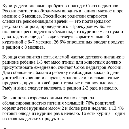
Курицу дети впервые пробуют в полгода: Союз педиатров
России считает необходимым вводить в рацион мясное пюре
именно с 6 месяцев. Российские родители стараются
следовать рекомендациям врачей — это подтверждают
результаты опроса, проведенного «Троекурово». Более
половины респондентов убеждены, что куриное мясо нужно
давать детям еще до 1 года: четверть кормит малышей
курятиной с 6–7 месяцев, 26,6% опрошенных вводят продукт
в рацион с 8 месяцев.
Курица становится неотъемлемой частью детского питания: в
рационе ребенка 1-3 лет мясо птицы или животных должно
присутствовать ежедневно, считает Союз педиатров России.
Для соблюдения баланса ребенку необходимо каждый день
употреблять овощи и фрукты, молочные и кисломолочные
продукты, крупы и хлеб, растительные и сливочные масла.
Рыбу и яйца следует включать в рацион 2-3 раза в неделю.
Большинство взрослых внимательно следят за
сбалансированностью питания малышей: 76% родителей
кормят детей куриным мясом 2 и более раз в неделю, а 13,4%
готовят блюда из курицы раз в неделю. То есть курица – один
из главных детских продуктов.