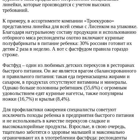
линейки, которые производятся с учетом высоких
требований.
К примеру, в ассортименте компании «Троекурово»
представлена линейка для всей семьи с Лисенком на упаковке.
Благодаря натуральному составу продукции и использованию
отборного мяса респонденты охотно включают куриные
полуфабрикаты в питание ребенка: 30% россиян готовит их
детям 2 раза в неделю. А вот с фастфудом правила гораздо
строже.
Фастфуд – один из любимых детских перекусов в ресторанах
быстрого питания. Он же является врагом сбалансированного
и правильного питания: такая еда перенасыщена жирами и
сахаром, в продуктах отсутствуют витамины и минералы.
Однако больше половины ребятишек (55,6%) с огромным
удовольствием едят куриные нагетсы, также популярны
ножки (16,7%) и крылья (8,4%).
Для профилактики ожирения специалисты советуют
исключить походы ребенка в предприятия быстрого питания
и не использовать в качестве перекусов сладкие и
высококалорийные продукты. Взрослые, в свою очередь,
тщательно заботятся о здоровье малышей и максимально
ограничивают их в употреблении фастфуда: респонденты