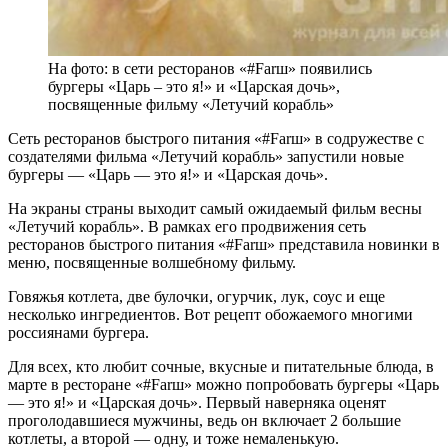
На фото: в сети ресторанов «#Farш» появились
бургеры «Царь – это я!» и «Царская дочь»,
посвященные фильму «Летучий корабль»
Сеть ресторанов быстрого питания «#Farш» в содружестве с
создателями фильма «Летучий корабль» запустили новые
бургеры — «Царь — это я!» и «Царская дочь».
На экраны страны выходит самый ожидаемый фильм весны
«Летучий корабль». В рамках его продвижения сеть
ресторанов быстрого питания «#Farш» представила новинки в
меню, посвященные волшебному фильму.
Говяжья котлета, две булочки, огурчик, лук, соус и еще
несколько ингредиентов. Вот рецепт обожаемого многими
россиянами бургера.
Для всех, кто любит сочные, вкусные и питательные блюда, в
марте в ресторане «#Farш» можно попробовать бургеры «Царь
— это я!» и «Царская дочь». Первый наверняка оценят
проголодавшиеся мужчины, ведь он включает 2 большие
котлеты, а второй — одну, и тоже немаленькую.