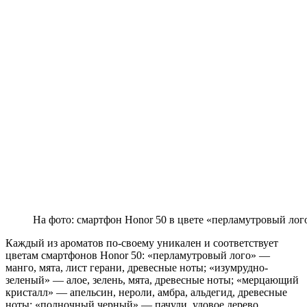
На фото: смартфон Honor 50 в цвете «перламутровый лого
Каждый из ароматов по-своему уникален и соответствует
цветам смартфонов Honor 50: «перламутровый лого» —
манго, мята, лист герани, древесные ноты; «изумрудно-
зеленый» — алое, зелень, мята, древесные ноты; «мерцающий
кристалл» — апельсин, нероли, амбра, альдегид, древесные
ноты; «полночный черный» — пачули, удовое дерево,