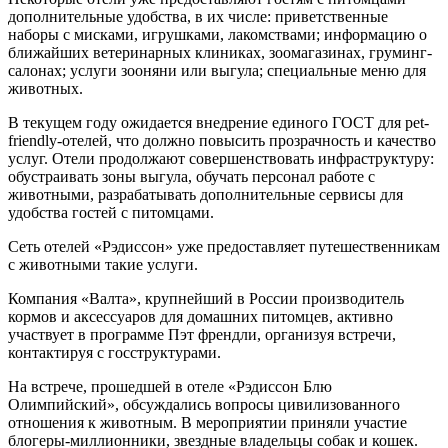
дополнительные удобства, в их числе: приветственные
наборы с мисками, игрушками, лакомствами; информацию о
ближайших ветеринарных клиниках, зоомагазинах, груминг-
салонах; услуги зооняни или выгула; специальные меню для
животных.
В текущем году ожидается внедрение единого ГОСТ для pet-
friendly-отелей, что должно повысить прозрачность и качество
услуг. Отели продолжают совершенствовать инфраструктуру:
обустраивать зоны выгула, обучать персонал работе с
животными, разрабатывать дополнительные сервисы для
удобства гостей с питомцами.
Сеть отелей «Рэдиссон» уже предоставляет путешественникам
с животными такие услуги.
Компания «Валта», крупнейший в России производитель
кормов и аксессуаров для домашних питомцев, активно
участвует в программе Пэт френдли, организуя встречи,
контактируя с госструктурами.
На встрече, прошедшей в отеле «Рэдиссон Блю
Олимпийский», обсуждались вопросы цивилизованного
отношения к животным. В мероприятии приняли участие
блогеры-миллионники, звездные владельцы собак и кошек.