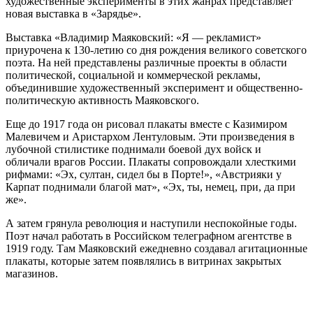
художественные эксперименты в этих жанрах представляет
новая выставка в «Зарядье».
Выставка «Владимир Маяковский: «‎Я — рекламист‎»
приурочена к 130-летию со дня рождения великого советского
поэта. На ней представлены различные проекты в области
политической, социальной и коммерческой рекламы,
объединившие художественный эксперимент и общественно-
политическую активность Маяковского.
Еще до 1917 года он рисовал плакаты вместе с Казимиром
Малевичем и Аристархом Лентуловым. Эти произведения в
лубочной стилистике поднимали боевой дух войск и
обличали врагов России. Плакаты сопровождали хлесткими
рифмами: «Эх, султан, сидел бы в Порте!», «Австрияки у
Карпат поднимали благой мат», «Эх, ты, немец, при, да при
же».
А затем грянула революция и наступили неспокойные годы.
Поэт начал работать в Российском телеграфном агентстве в
1919 году. Там Маяковский ежедневно создавал агитационные
плакаты, которые затем появлялись в витринах закрытых
магазинов.