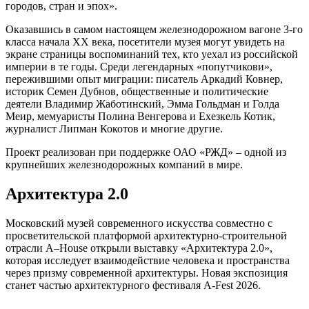
городов, стран и эпох».
Оказавшись в самом настоящем железнодорожном вагоне 3-го
класса начала XX века, посетители музея могут увидеть на
экране страницы воспоминаний тех, кто уехал из российской
империи в те годы. Среди легендарных «попутчикови»,
пережившими опыт миграции: писатель Аркадий Ковнер,
историк Семен Дубнов, общественные и политические
деятели Владимир Жаботинский, Эмма Гольдман и Голда
Меир, мемуаристы Полина Венгерова и Ехезкель Котик,
журналист Липман Кокотов и многие другие.
Проект реализован при поддержке ОАО «РЖД» – одной из
крупнейших железнодорожных компаний в мире.
Архитектура 2.0
Московский музей современного искусства совместно с
просветительской платформой архитектурно-строительной
отрасли A–House открыли выставку «Архитектура 2.0»,
которая исследует взаимодействие человека и пространства
через призму современной архитектуры. Новая экспозиция
станет частью архитектурного фестиваля A-Fest 2026.