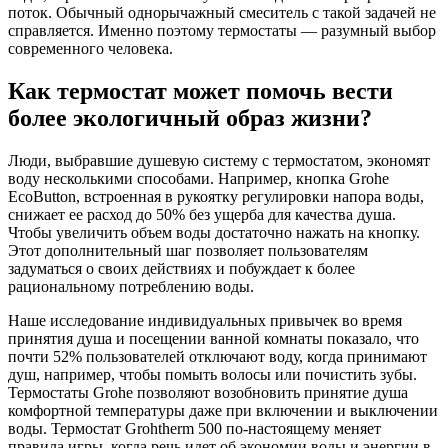
поток. Обычный однорычажный смеситель с такой задачей не
справляется. Именно поэтому термостаты — разумный выбор
современного человека.
Как термостат может помочь вести
более экологичный образ жизни?
Люди, выбравшие душевую систему с термостатом, экономят
воду несколькими способами. Например, кнопка Grohe
EcoButton, встроенная в рукоятку регулировки напора воды,
снижает ее расход до 50% без ущерба для качества душа.
Чтобы увеличить объем воды достаточно нажать на кнопку.
Этот дополнительный шаг позволяет пользователям
задуматься о своих действиях и побуждает к более
рациональному потреблению воды.
Наше исследование индивидуальных привычек во время
принятия душа и посещении ванной комнаты показало, что
почти 52% пользователей отключают воду, когда принимают
душ, например, чтобы помыть волосы или почистить зубы.
Термостаты Grohe позволяют возобновить принятие душа
комфортной температуры даже при включении и выключении
воды. Термостат Grohtherm 500 по-настоящему меняет
правила игры, когда речь идет об экономии воды и энергии в