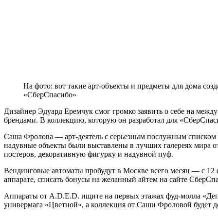
На фото: вот такие арт-объекты и предметы для дома со
«СберСпасибо»
Дизайнер Эдуард Еремчук смог громко заявить о себе на межд
брендами. В коллекцию, которую он разработал для «СберСпасиб
Саша Фролова — арт-деятель с серьезным послужным списком и
надувные объекты были выставлены в лучших галереях мира о
постеров, декоративную фигурку и надувной пуф.
Вендинговые автоматы пробудут в Москве всего месяц — с 12 
аппарате, списать бонусы на желанный айтем на сайте СберСпа
Аппараты от A.D.E.D. ищите на первых этажах фуд-молла «Деп
универмага «Цветной», а коллекция от Саши Фроловой будет 