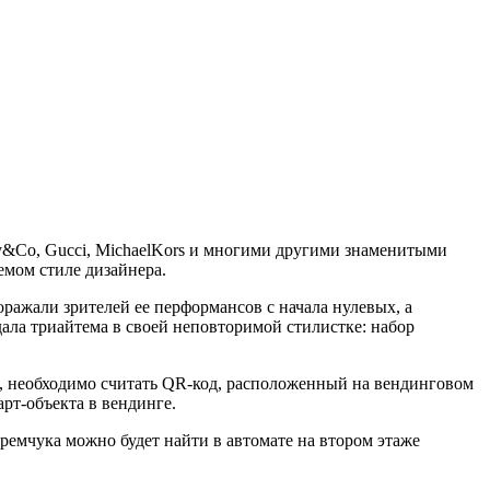
ny&Co, Gucci, MichaelKors и многими другими знаменитыми
емом стиле дизайнера.
ражали зрителей ее перформансов с начала нулевых, а
ла триайтема в своей неповторимой стилистке: набор
и, необходимо считать QR-код, расположенный на вендинговом
рт-объекта в вендинге.
ремчука можно будет найти в автомате на втором этаже