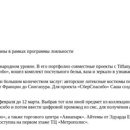
зданы в рамках программы лояльности
ународном уровне. В его портфолио совместные проекты с Tiffa
о», вошел комплект постельного белья, ваза и зеркало в узнава
 большим количеством заслуг: авторские латексные костюмы по
т Франции до Сингапура. Для проекта «СберСпасибо» Саша созда
февраля до 12 марта. Выбрав тот или иной предмет из коллекци
сибо и потом ввести цифровой промокод из смс, для получения а
о», а также торгового центра «Авиапарк». Айтемы от Эдуарда Е
доступна на первом этаже ТЦ «Метрополис».