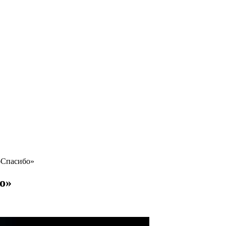
рСпасибо»
о»