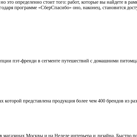
о это определенно стоит того: работ, которые вы найдете в рамк
годаря программе «СберСпасибо» оно, наконец, становится дос
цепции пэт-френди в сегменте путешествий с домашними питомца
оторой представлена продукция более чем 400 брендов из разны
 в магазинах Москвы и на Неделе интерьера и дизайна. Быстро по