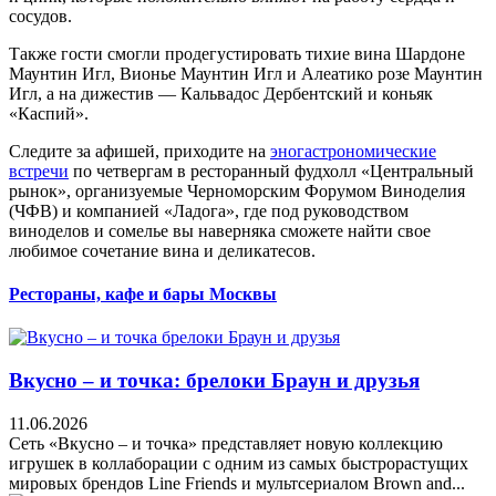
сосудов.
Также гости смогли продегустировать тихие вина Шардоне
Маунтин Игл, Вионье Маунтин Игл и Алеатико розе Маунтин
Игл, а на дижестив — Кальвадос Дербентский и коньяк
«Каспий».
Следите за афишей, приходите на
эногастрономические
встречи
по четвергам в ресторанный фудхолл «Центральный
рынок», организуемые Черноморским Форумом Виноделия
(ЧФВ) и компанией «Ладога», где под руководством
виноделов и сомелье вы наверняка сможете найти свое
любимое сочетание вина и деликатесов.
Рестораны, кафе и бары Москвы
Вкусно – и точка: брелоки Браун и друзья
11.06.2026
Сеть «Вкусно – и точка» представляет новую коллекцию
игрушек в коллаборации с одним из самых быстрорастущих
мировых брендов Line Friends и мультсериалом Brown and...