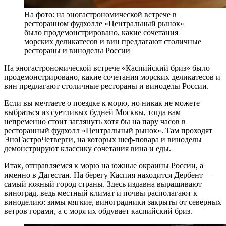
На фото: на эногастрономической встрече в
ресторанном фудхолле «Центральный рынок»
было продемонстрировано, какие сочетания
морских деликатесов и вин предлагают столичные
рестораны и виноделы России
На эногастрономической встрече «Каспийский бриз» было
продемонстрировано, какие сочетания морских деликатесов и
вин предлагают столичные рестораны и виноделы России.
Если вы мечтаете о поездке к морю, но никак не можете
выбраться из суетливых будней Москвы, тогда вам
непременно стоит заглянуть хотя бы на пару часов в
ресторанный фудхолл «Центральный рынок». Там проходят
ЭноГастроЧетверги, на которых шеф-повара и виноделы
демонстрируют классику сочетания вина и еды.
Итак, отправляемся к морю на южные окраины России, а
именно в Дагестан. На берегу Каспия находится Дербент —
самый южный город страны. Здесь издавна выращивают
виноград, ведь местный климат и почвы располагают к
виноделию: зимы мягкие, виноградники закрыты от северных
ветров горами, а с моря их обдувает каспийский бриз.