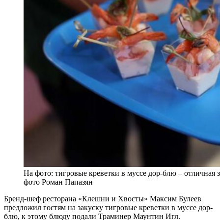
На фото: тигровые креветки в муссе дор-блю – отличная 
фото Роман Папазян
Бренд-шеф ресторана «Клешни и Хвосты» Максим Булеев
предложил гостям на закуску тигровые креветки в муссе дор-
блю, к этому блюду подали Траминер Маунтин Игл.