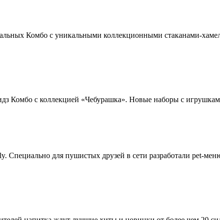
ециальных Комбо с уникальными коллекционными стаканами‑хамел
Кидз Комбо с коллекцией «Чебурашка». Новые наборы с игрушкам
ly. Специально для пушистых друзей в сети разработали pet-мен
енителей напитка ждут лучшие хиты и новинки от более чем 20 сид