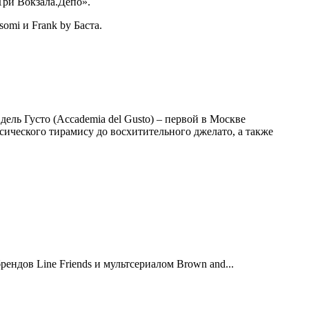
Три Вокзала.Депо».
omi и Frank by Баста.
ель Густо (Accademia del Gusto) – первой в Москве
сического тирамису до восхитительного джелато, а также
ндов Line Friends и мультсериалом Brown and...