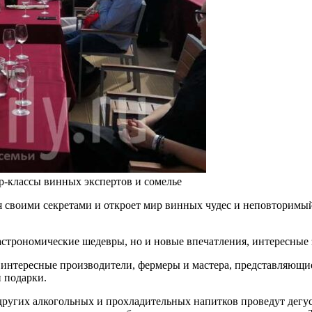
р-классы винных экспертов и сомелье
ся своими секретами и откроет мир винных чудес и неповторимы
гастрономические шедевры, но и новые впечатления, интересные 
мые интересные производители, фермеры и мастера, представля
и подарки.
других алкогольных и прохладительных напитков проведут дегус