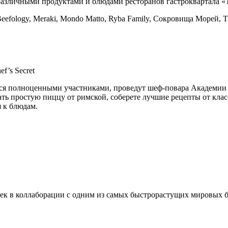
различными продуктами и блюдами ресторанов гастроквартала «
fology, Meraki, Mondo Matto, Ryba Family, Сокровища Морей, Ts
f’s Secret
вятся полноценными участниками, проведут шеф-повара Академии д
ть простую пиццу от римской, соберете лучшие рецепты от клас
 к блюдам.
к в коллаборации с одним из самых быстрорастущих мировых бре