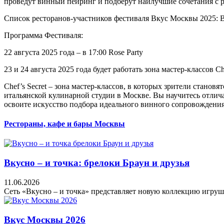
проведут винный пейринг и подберут наилучшие сочетания с 
Список ресторанов-участников фестиваля Вкус Москвы 2025: Bee
Программа Фестиваля:
22 августа 2025 года – в 17:00 Rose Party
23 и 24 августа 2025 года будет работать зона мастер-классов Che
Chef’s Secret – зона мастер-классов, в которых зрители стано
итальянской кулинарной студии в Москве. Вы научитесь отлича
освоите искусство подбора идеального винного сопровождения
Рестораны, кафе и бары Москвы
Вкусно – и точка: брелоки Браун и друзья
11.06.2026
Сеть «Вкусно – и точка» представляет новую коллекцию игруше
Вкус Москвы 2026