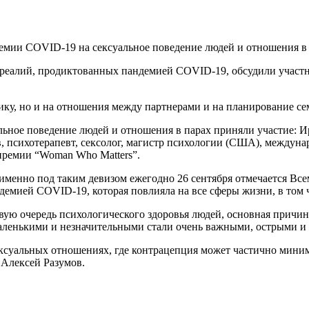
емии COVID-19 на сексуальное поведение людей и отношения в
х реалий, продиктованных пандемией COVID-19, обсудили участ
ику, но и на отношения между партнерами и на планирование се
ное поведение людей и отношения в парах приняли участие: Ир
в, психотерапевт, сексолог, магистр психологии (США), междуна
премии “Woman Who Matters”.
 именно под таким девизом ежегодно 26 сентября отмечается Вс
демией COVID-19, которая повлияла на все сферы жизни, в том 
вую очередь психологического здоровья людей, основная причина
аленькими и незначительными стали очень важными, острыми и
суальных отношениях, где контрацепция может частично миними
 Алексей Разумов.