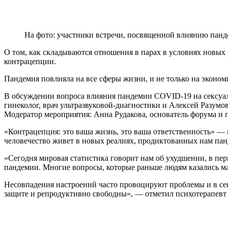
На фото: участники встречи, посвященной влиянию панд
О том, как складываются отношения в парах в условиях новы
контрацепции.
Пандемия повлияла на все сферы жизни, и не только на эконом
В обсуждении вопроса влияния пандемии COVID-19 на сексуаль
гинеколог, врач ультразвуковой-диагностики и Алексей Разумо
Модератор мероприятия: Анна Рудакова, основатель форума и 
«Контрацепция: это ваша жизнь, это ваша ответственность» —
человечество живет в новых реалиях, продиктованных нам пан
«Сегодня мировая статистика говорит нам об ухудшении, в пер
пандемии. Многие вопросы, которые раньше людям казались м
Несовпадения настроений часто провоцируют проблемы и в сек
защите и репродуктивно свободны», — отметил психотерапевт