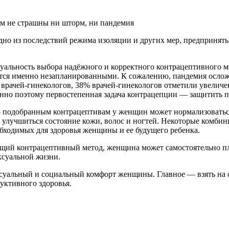
им не страшны ни шторм, ни пандемия
дно из последствий режима изоляции и других мер, предприняты
уальность выбора надёжного и корректного контрацептивного ме
яются именно незапланированными. К сожалению, пандемия осло
0 врачей-гинекологов, 38% врачей-гинекологов отметили увелич
нно поэтому первостепенная задача контрацепции — защитить п
 подобранным контрацептивам у женщин может нормализоваться
 улучшиться состояние кожи, волос и ногтей. Некоторые комби
бходимых для здоровья женщины и ее будущего ребенка.
ящий контрацептивный метод, женщина может самостоятельно пл
ексуальной жизни.
суальный и социальный комфорт женщины. Главное — взять на се
уктивного здоровья.