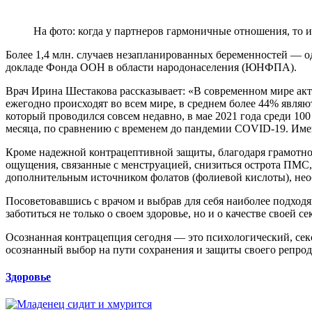
На фото: когда у партнеров гармоничные отношения, то 
Более 1,4 млн. случаев незапланированных беременностей — о
докладе Фонда ООН в области народонаселения (ЮНФПА).
Врач Ирина Шестакова рассказывает: «В современном мире акт
ежегодно происходят во всем мире, в среднем более 44% явл
который проводился совсем недавно, в мае 2021 года среди 10
месяца, по сравнению с временем до пандемии COVID-19. Име
Кроме надежной контрацептивной защиты, благодаря грамотно
ощущения, связанные с менструацией, снизиться острота ПМС,
дополнительным источником фолатов (фолиевой кислоты), нео
Посоветовавшись с врачом и выбрав для себя наиболее подход
заботиться не только о своем здоровье, но и о качестве своей с
Осознанная контрацепция сегодня — это психологический, сек
осознанный выбор на пути сохранения и защиты своего репрод
Здоровье