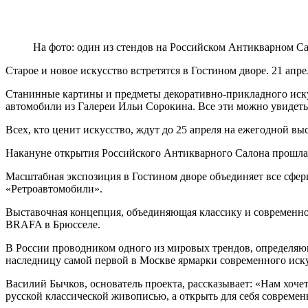
На фото: один из стендов на Российском Антикварном С
Старое и новое искусство встретятся в Гостином дворе. 21 апр
Станинные картины и предметы декоративно-прикладного искус
автомобили из Галереи Ильи Сорокина. Все эти можно увидеть
Всех, кто ценит искусство, ждут до 25 апреля на ежегодной вы
Накануне открытия Российского Антикварного Салона прошла п
Масштабная экспозиция в Гостином дворе объединяет все сфер
«Ретроавтомобили».
Выставочная концепция, объединяющая классику и современнос
BRAFA в Брюсселе.
В России проводником одного из мировых трендов, определяю
наследницу самой первой в Москве ярмарки современного иску
Василий Бычков, основатель проекта, рассказывает: «Нам хочет
русской классической живописью, а открыть для себя современ