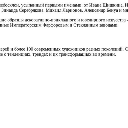
небосклон, усыпанный первыми именами: от Ивана Шишкина, Ив
 Зинаида Серебрякова, Михаил Ларионов, Александр Бенуа и мн
шие образцы декоративно-прикладного и ювелирного искусства
щенные Императорским Фарфоровым и Стеклянным заводами.
рей и более 100 современных художников разных поколений. Co
е о тенденциях, трендах и их трансформациях во времени.