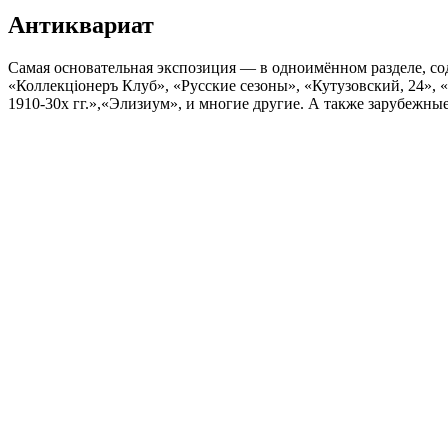
Антиквариат
Самая основательная экспозиция — в одноимённом разделе, сод
«Коллекцiонеръ Клуб», «Русские сезоны», «Кутузовский, 24», 
1910-30х гг.»,«Элизиум», и многие другие. А также зарубежны