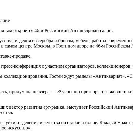
алоне
еля там откроется 46-й Российский Антикварный салон.
ства, изделия из серебра и бронзы, мебель, работы современны
 в самом центре Москвы, в Гостином дворе на 46-м Российском
ставке-продаже.
ресс-конференция с участием организаторов, коллекционеров, 
ы коллекционирования. Гостей ждут разделы «Антиквариат», «Co
ть, придумана не вчера — её успешно претворяют в жизнь такие
щих вектор развития арт-рынка, выступает Российский Антиква
сства.
ся уйти от деления искусства на старое и новое. Каждый может н
ное искусство».