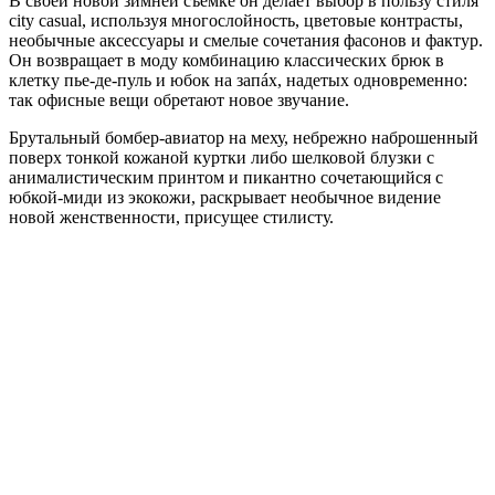
В своей новой зимней съемке он делает выбор в пользу стиля
city casual, используя многослойность, цветовые контрасты,
необычные аксессуары и смелые сочетания фасонов и фактур.
Он возвращает в моду комбинацию классических брюк в
клетку пье-де-пуль и юбок на запáх, надетых одновременно:
так офисные вещи обретают новое звучание.
Брутальный бомбер-авиатор на меху, небрежно наброшенный
поверх тонкой кожаной куртки либо шелковой блузки с
анималистическим принтом и пикантно сочетающийся с
юбкой-миди из экокожи, раскрывает необычное видение
новой женственности, присущее стилисту.