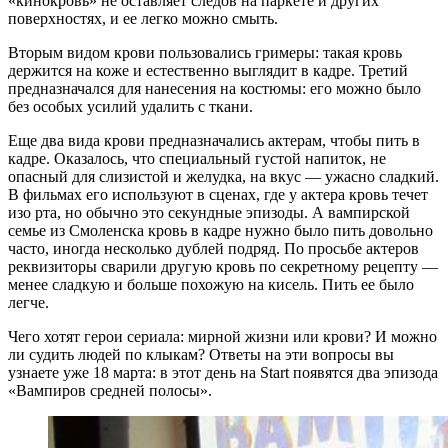
«кинокровь» не оставляет следов на паркете и других
поверхностях, и ее легко можно смыть.
Вторым видом крови пользовались гримеры: такая кровь
держится на коже и естественно выглядит в кадре. Третий
предназначался для нанесения на костюмы: его можно было
без особых усилий удалить с ткани.
Еще два вида крови предназначались актерам, чтобы пить в
кадре. Оказалось, что специальный густой напиток, не
опасный для слизистой и желудка, на вкус — ужасно сладкий.
В фильмах его используют в сценах, где у актера кровь течет
изо рта, но обычно это секундные эпизоды. А вампирской
семье из Смоленска кровь в кадре нужно было пить довольно
часто, иногда несколько дублей подряд. По просьбе актеров
реквизиторы сварили другую кровь по секретному рецепту —
менее сладкую и больше похожую на кисель. Пить ее было
легче.
Чего хотят герои сериала: мирной жизни или крови? И можно
ли судить людей по клыкам? Ответы на эти вопросы вы
узнаете уже 18 марта: в этот день на Start появятся два эпизода
«Вампиров средней полосы».