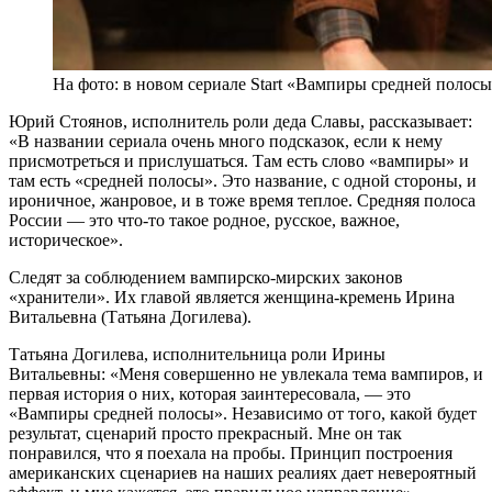
На фото: в новом сериале Start «Вампиры средней полос
Юрий Стоянов, исполнитель роли деда Славы, рассказывает:
«В названии сериала очень много подсказок, если к нему
присмотреться и прислушаться. Там есть слово «вампиры» и
там есть «средней полосы». Это название, с одной стороны, и
ироничное, жанровое, и в тоже время теплое. Средняя полоса
России — это что-то такое родное, русское, важное,
историческое».
Следят за соблюдением вампирско-мирских законов
«хранители». Их главой является женщина-кремень Ирина
Витальевна (Татьяна Догилева).
Татьяна Догилева, исполнительница роли Ирины
Витальевны: «Меня совершенно не увлекала тема вампиров, и
первая история о них, которая заинтересовала, — это
«Вампиры средней полосы». Независимо от того, какой будет
результат, сценарий просто прекрасный. Мне он так
понравился, что я поехала на пробы. Принцип построения
американских сценариев на наших реалиях дает невероятный