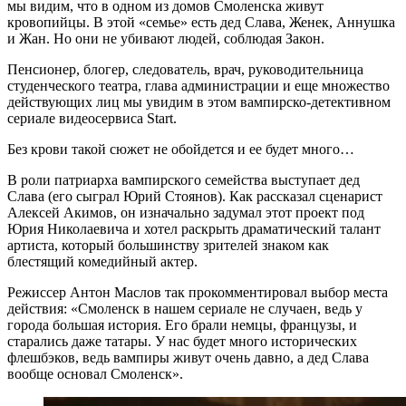
мы видим, что в одном из домов Смоленска живут
кровопийцы. В этой «семье» есть дед Слава, Женек, Аннушка
и Жан. Но они не убивают людей, соблюдая Закон.
Пенсионер, блогер, следователь, врач, руководительница
студенческого театра, глава администрации и еще множество
действующих лиц мы увидим в этом вампирско-детективном
сериале видеосервиса Start.
Без крови такой сюжет не обойдется и ее будет много…
В роли патриарха вампирского семейства выступает дед
Слава (его сыграл Юрий Стоянов). Как рассказал сценарист
Алексей Акимов, он изначально задумал этот проект под
Юрия Николаевича и хотел раскрыть драматический талант
артиста, который большинству зрителей знаком как
блестящий комедийный актер.
Режиссер Антон Маслов так прокомментировал выбор места
действия: «Смоленск в нашем сериале не случаен, ведь у
города большая история. Его брали немцы, французы, и
старались даже татары. У нас будет много исторических
флешбэков, ведь вампиры живут очень давно, а дед Слава
вообще основал Смоленск».