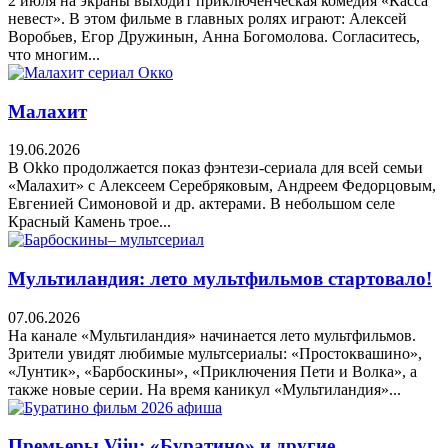
2 июля на экраны выходит приключенческая комедия «Касса
невест». В этом фильме в главных ролях играют: Алексей
Воробьев, Егор Дружинын, Анна Богомолова. Согласитесь,
что многим...
Малахит
19.06.2026
В Okko продолжается показ фэнтези-сериала для всей семьи
«Малахит» с Алексеем Серебряковым, Андреем Федорцовым,
Евгенией Симоновой и др. актерами. В небольшом селе
Красный Камень трое...
Мультиландия: лето мультфильмов стартовало!
07.06.2026
На канале «Мультиландия» начинается лето мультфильмов.
Зрители увидят любимые мультсериалы: «Простоквашино»,
«Лунтик», «Барбоскины», «Приключения Пети и Волка», а
также новые серии. На время каникул «Мультиландия»...
Премьеры Viju: «Буратино» и другие