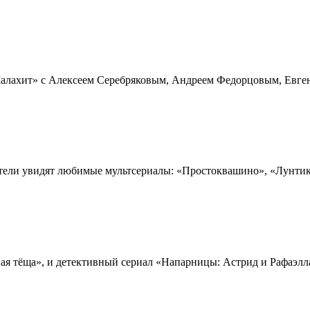
«Малахит» с Алексеем Серебряковым, Андреем Федорцовым, Евге
ители увидят любимые мультсериалы: «Простоквашино», «Лунтик
вая тёща», и детективный сериал «Напарницы: Астрид и Рафаэлла»