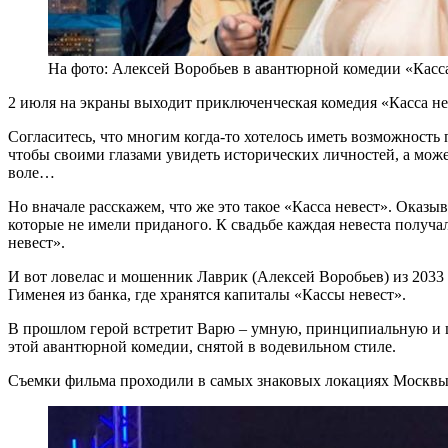
На фото: Алексей Воробьев в авантюрной комедии «Касс
2 июля на экраны выходит приключенческая комедия «Касса не
Согласитесь, что многим когда-то хотелось иметь возможность
чтобы своими глазами увидеть исторических личностей, а може
воле…
Но вначале расскажем, что же это такое «Касса невест». Оказы
которые не имели приданого. К свадьбе каждая невеста получала
невест».
И вот ловелас и мошенник Лаврик (Алексей Воробьев) из 2033
Гименея из банка, где хранятся капиталы «Кассы невест».
В прошлом герой встретит Варю – умную, принципиальную и це
этой авантюрной комедии, снятой в водевильном стиле.
Съемки фильма проходили в самых знаковых локациях Москвы 