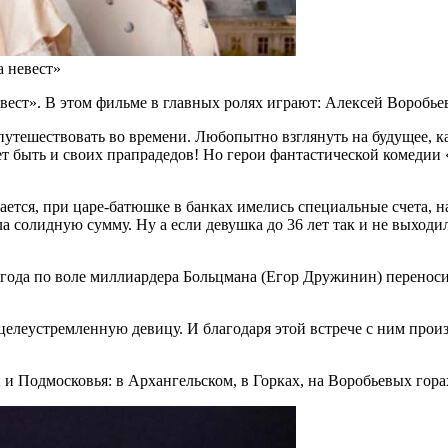
а невест»
вест». В этом фильме в главных ролях играют: Алексей Воробь
 путешествовать во времени. Любопытно взглянуть на будущее, к
т быть и своих прапрадедов! Но герои фантастической комедии «
вается, при царе-батюшке в банках имелись специальные счета, н
 солидную сумму. Ну а если девушка до 36 лет так и не выходила
 года по воле миллиардера Больцмана (Егор Дружинин) перенос
леустремленную девицу. И благодаря этой встрече с ним произо
и Подмосковья: в Архангельском, в Горках, на Воробьевых гора