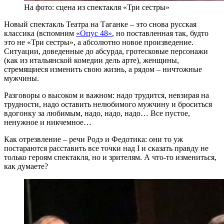
На фото: сцена из спектакля «Три сестры»
Новый спектакль Театра на Таганке – это снова русская
классика (вспомним
«Опус 48»
, но поставленная так, будто
это не «Три сестры», а абсолютно новое произведение.
Ситуации, доведенные до абсурда, гротесковые персонажи
(как из итальянской комедии дель арте), женщины,
стремящиеся изменить свою жизнь, а рядом – ничтожные
мужчины.
Разговоры о высоком и важном: надо трудится, невзирая на
трудности, надо оставить нелюбимого мужчину и броситься
вдогонку за любимым, надо, надо, надо… Все пустое,
ненужное и никчемное…
Как отрезвление – речи Родэ и Федотика: они то уж
постараются расставить все точки над I и сказать правду не
только героям спектакля, но и зрителям. А что-то измениться,
как думаете?