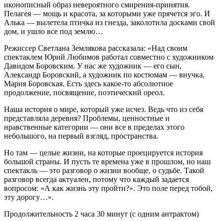
иконописный образ невероятного смирения-принятия.
Пелагея — мощь и красота, за которыми уже прячется эго. И
Алька — вылетела птичка из гнезда, заколотила досками свой
дом, и ушло все под землю…
Режиссер Светлана Землякова рассказала: «Над своим
спектаклем Юрий Любимов работал совместно с художником
Давидом Боровским. У нас же художник — его сын,
Александр Боровский, а художник по костюмам — внучка,
Мария Боровская. Есть здесь какое-то абсолютное
продолжение, посвящение, поэтический ореол.
Наша история о мире, который уже исчез. Ведь что из себя
представляла деревня? Проблемы, ценностные и
нравственные категории — они все в пределах этого
небольшого, на первый взгляд, пространства.
Но там — целые жизни, на которые проецируется история
большой страны. И пусть те времена уже в прошлом, но наш
спектакль — это разговор о жизни вообще, о судьбе. Такой
разговор всегда актуален, потому что каждый задается
вопросом: «А как жизнь эту пройти?». Это поле перед тобой,
эту дорогу…».
Продолжительность 2 часа 30 минут (с одним антрактом)