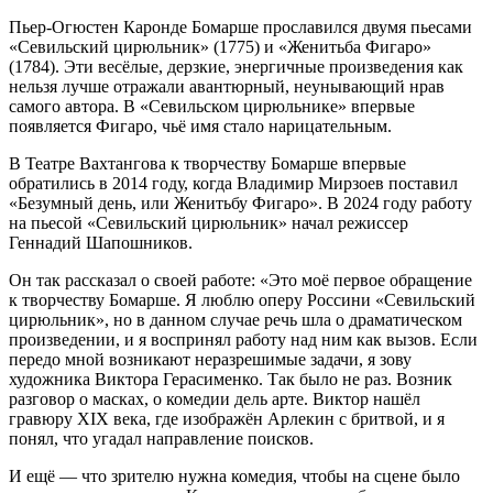
Пьер-Огюстен Каронде Бомарше прославился двумя пьесами
«Севильский цирюльник» (1775) и «Женитьба Фигаро»
(1784). Эти весёлые, дерзкие, энергичные произведения как
нельзя лучше отражали авантюрный, неунывающий нрав
самого автора. В «Севильском цирюльнике» впервые
появляется Фигаро, чьё имя стало нарицательным.
В Театре Вахтангова к творчеству Бомарше впервые
обратились в 2014 году, когда Владимир Мирзоев поставил
«Безумный день, или Женитьбу Фигаро». В 2024 году работу
на пьесой «Севильский цирюльник» начал режиссер
Геннадий Шапошников.
Он так рассказал о своей работе: «Это моё первое обращение
к творчеству Бомарше. Я люблю оперу Россини «Севильский
цирюльник», но в данном случае речь шла о драматическом
произведении, и я воспринял работу над ним как вызов. Если
передо мной возникают неразрешимые задачи, я зову
художника Виктора Герасименко. Так было не раз. Возник
разговор о масках, о комедии дель арте. Виктор нашёл
гравюру XIX века, где изображён Арлекин с бритвой, и я
понял, что угадал направление поисков.
И ещё — что зрителю нужна комедия, чтобы на сцене было