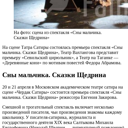
На фото: сцена из спектакля «Сны мальчика.
Сказки Щедрина»
На сцене Татра Сатиры состоялась премьера спектакля «Сны
мальчика. Сказки Щедрина», Театр Вахтангова представит
премьеру «Севильский цирюльник», а Театр на Таганке —
«Деревянные кони» по мотивам повестей Федора Абрамова.
Сны мальчика. Сказки Щедрина
20 и 21 апреля в Московском академическом театре сатира на
сцене «Чердак Сатиры» состоится премьера спектакля «Сны
мальчика. Сказки Щедрина» режиссера Евгения Закирова.
Смешной и трогательный спектакль включает несколько
произведений писателя, чьи произведения знакомы каждому
школьнику. У писателя-сатирика, журналиста и
государственного деятеля XIX века Салтыкова Михаила
Евграфовича (Николай Щедрин — литературный псевдоним)