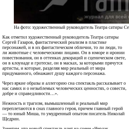
На фото: художественный руководитель Театра сатиры Се
Как отметил художественный руководитель Театра сатиры
Сергей Газаров, фантастический реализм в пластике
персонажей, и в их фантастическом обличии, то ли люди, то
ли животные с человеческими лицами. Он в юморе и иронии
повествования, он в оттенках декораций и сценическом свете,
он в клоунаде и гротеске, он в масках, за которыми прячутся
артисты, и которые, разделяя мир реальный от мира
придуманного, обнажают душу каждого персонажа.
Через яркие образы и аллегорию сна спектакль рассказывает о
нас самих и о незыблемых человеческих ценностях, о совести,
добре и справедливости…».
Нежность и трагизм, вымышленный и реальный мир
переплетаются в снах главного героя, причем главный герой
— то юный Миша, то умудренный опытом писатель Николай
Щедрин.
Заметим, что новый спектакль идет на сцене «Чердак