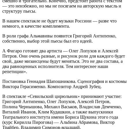
смешно и трогательно. Конечно, предстоит работа с текстом
— это неизбежно, но мы не посягаем на авторскую мысль и
структуру пьесы.
В нашем спектакле не будет музыки Россини — разве что
немного, в качестве комплимента.
В роли графа Альмавивы появится Григорий Антипенко,
собственно, выбор этой пьесы был его идеей.
А Фигаро готовят два артиста — Олег Лопухов и Алексей
Петров. Они очень разные, и рисунок роли для каждого будет
свой, даже мизансцены будут меняться. Это не два состава, а
два равноценных исполнителя. Тем интереснее наши
репетиции».
Постановка Геннадия Шапошникова. Сценография и костюмы
Виктора Герасименко. Композитор Андрей Зубец.
В спектакле «Севильский цирюльник» принимают участие:
Григорий Антипенко, Олег Лопухов, Алексей Петров,
Полина Чернышова, Михаил Васьков, Владислав Демченко,
Виталий Иванов, Клим Кудашкин, а также выпускники
Театрального института имени Бориса Щукина этого года
(курс Кирилла Пирогова) — Альбина Абрамова, Виктор
Трайбер, Владимир Симонов-младший.