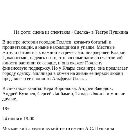
На фото: сцена из спектакля «Сделка» в Театре Пушкина
В центре истории городок Гюллен, когда-то богатый и
процветающий, а ныне находящийся в упадке. Местные
жители готовятся к важной встрече с миллиардершей Кларой
Цаханассьян, надеясь на то, что воспоминания о счастливой
юности растопят ее сердце, и она окажет Гюллену
финансовую поддержку. Но у Клары своя игра, она предлагает
городу сделку: миллиард в обмен на жизнь ее первой любви –
предавшего ее в юности Альфреда Илла…
В спектакле заняты: Вера Воронкова, Андрей Заводюк,
Андрей Кузичев, Сергей Ланбамин, Тамара Лякина и многие
другие.
18+
24 июня в 19-00
Московский драматический театр имени А.С. Пушкина