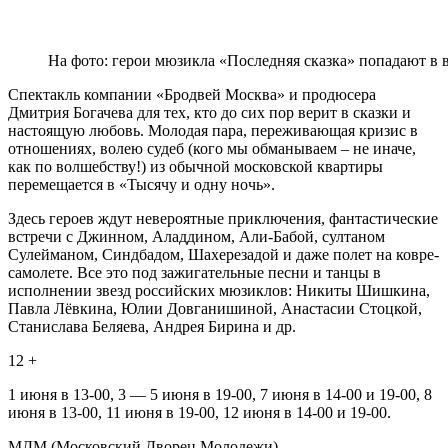
На фото: герои мюзикла «Последняя сказка» попадают в 
Спектакль компании «Бродвей Москва» и продюсера
Дмитрия Богачева для тех, кто до сих пор верит в сказки и
настоящую любовь. Молодая пара, переживающая кризис в
отношениях, волею судеб (кого мы обманываем – не иначе,
как по волшебству!) из обычной московской квартиры
перемещается в «Тысячу и одну ночь».
Здесь героев ждут невероятные приключения, фантастические
встречи с Джинном, Аладдином, Али-Бабой, султаном
Сулейманом, Синдбадом, Шахерезадой и даже полет на ковре-
самолете. Все это под зажигательные песни и танцы в
исполнении звезд российских мюзиклов: Никиты Шишкина,
Павла Лёвкина, Юлии Довганишиной, Анастасии Стоцкой,
Станислава Беляева, Андрея Бирина и др.
12 +
1 июня в 13-00, 3 — 5 июня в 19-00, 7 июня в 14-00 и 19-00, 8
июня в 13-00, 11 июня в 19-00, 12 июня в 14-00 и 19-00.
МДМ (Московский Дворец Молодежи)