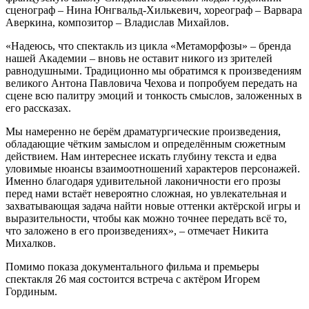
сценограф – Нина Юнгвальд-Хилькевич, хореограф – Варвара
Аверкина, композитор – Владислав Михайлов.
«Надеюсь, что спектакль из цикла «Метаморфозы» – бренда
нашей Академии – вновь не оставит никого из зрителей
равнодушными. Традиционно мы обратимся к произведениям
великого Антона Павловича Чехова и попробуем передать на
сцене всю палитру эмоций и тонкость смыслов, заложенных в
его рассказах.
Мы намеренно не берём драматургические произведения,
обладающие чётким замыслом и определённым сюжетным
действием. Нам интереснее искать глубину текста и едва
уловимые нюансы взаимоотношений характеров персонажей.
Именно благодаря удивительной лаконичности его прозы
перед нами встаёт невероятно сложная, но увлекательная и
захватывающая задача найти новые оттенки актёрской игры и
выразительности, чтобы как можно точнее передать всё то,
что заложено в его произведениях», – отмечает Никита
Михалков.
Помимо показа документального фильма и премьеры
спектакля 26 мая состоится встреча с актёром Игорем
Гординым.