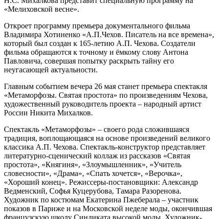
Н.С. Михалкова представит специальную программу на
«Мелиховской весне».
Откроет программу премьера документального фильма
Владимира Хотиненко «А.П.Чехов. Писатель на все времена»,
который был создан к 165-летию А.П. Чехова. Создатели
фильма обращаются к точному и ёмкому слову Антона
Павловича, совершая попытку раскрыть тайну его
неугасающей актуальности.
Главным событием вечера 26 мая станет премьера спектакля
«Метаморфозы. Святая простота» по произведениям Чехова,
художественный руководитель проекта – народный артист
России Никита Михалков.
Спектакль «Метаморфозы» – своего рода сложившаяся
традиция, воплощающаяся на основе произведений великого
классика А.П. Чехова. Спектакль-конструктор представляет
литературно-сценический коллаж из рассказов «Святая
простота», «Княгиня», «Злоумышленник», «Учитель
словесности», «Драма», «Спать хочется», «Верочка»,
«Хороший конец». Режиссеры-постановщики: Александр
Ведменский, Софья Куцерубова, Тамара Разоренова.
Художник по костюмам Екатерина Пжеберала – участник
показов в Париже и на Московской неделе моды, окончившая
французскую школу Синдиката высокой моды. Художник-