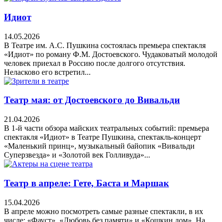
Идиот
14.05.2026
В Театре им. А.С. Пушкина состоялась премьера спектакля
«Идиот» по роману Ф.М. Достоевского. Чудаковатый молодой
человек приехал в Россию после долгого отсутствия.
Неласково его встретил...
Театр мая: от Достоевского до Вивальди
21.04.2026
В 1-й части обзора майских театральных событий: премьера
спектакля «Идиот» в Театре Пушкина, спектакль-концерт
«Маленький принц», музыкальный байопик «Вивальди
Суперзвезда» и «Золотой век Голливуда»...
Театр в апреле: Гете, Баста и Маршак
15.04.2026
В апреле можно посмотреть самые разные спектакли, в их
числе: «Фауст», «Любовь без памяти» и «Кошкин дом». На