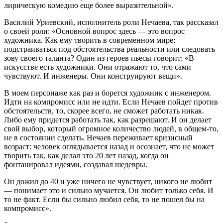
лирическую комедию еще более выразительной».
Василий Уриевский, исполнитель роли Нечаева, так рассказал
о своей роли: «Основной вопрос здесь — это вопрос
художника. Как ему творить в современном мире:
подстраиваться под обстоятельства реальности или следовать
зову своего таланта? Один из героев пьесы говорит: «В
искусстве есть художники. Они отражают то, что сами
чувствуют. И инженеры. Они конструируют вещи».
В моем персонаже как раз и борется художник с инженером.
Идти на компромисс или не идти. Если Нечаев пойдет против
обстоятельств, то, скорее всего, не сможет работать никак.
Либо ему придется работать так, как разрешают. И он делает
свой выбор, который огромное количество людей, в общем-то,
не в состоянии сделать. Нечаев переживает кризисный
возраст: человек оглядывается назад и осознает, что не может
творить так, как делал это 20 лет назад, когда он
фонтанировал идеями, создавал шедевры.
Он дожил до 40 и уже ничего не чувствует, никого не любит
— понимает это и сильно мучается. Он любит только себя. И
то не факт. Если бы сильно любил себя, то не пошел бы на
компромисс».