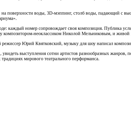
 на поверхности воды, 3D-мэппинг, столб воды, падающий с вы
ариума».
оде: каждый номер сопровождает своя композиция. Публика усл
 шоу композитором-неоклассиком Николой Мельниковым, и живой
 режиссер Юрий Квятковский, музыку для шоу написал компози
, увидеть выступления сотни артистов разнообразных жанров, 
 традициях мирового театрального перформанса.