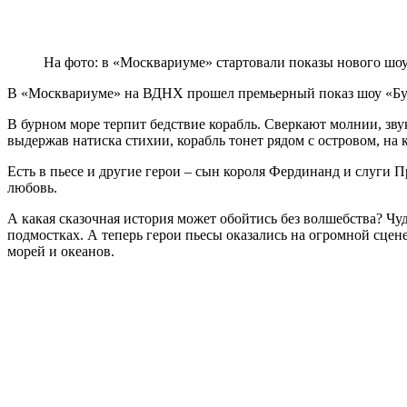
На фото: в «Москвариуме» стартовали показы нового шоу
В «Москвариуме» на ВДНХ прошел премьерный показ шоу «Бур
В бурном море терпит бедствие корабль. Сверкают молнии, зв
выдержав натиска стихии, корабль тонет рядом с островом, на
Есть в пьесе и другие герои – сын короля Фердинанд и слуги 
любовь.
А какая сказочная история может обойтись без волшебства? Чуд
подмостках. А теперь герои пьесы оказались на огромной сцен
морей и океанов.