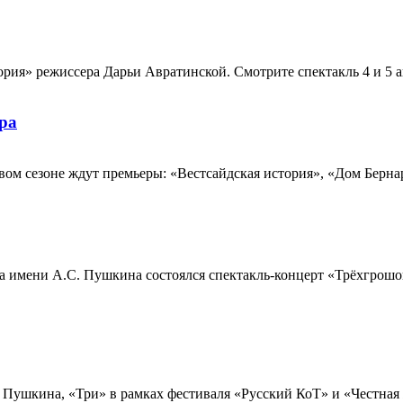
рия» режиссера Дарьи Авратинской. Смотрите спектакль 4 и 5 ав
ра
новом сезоне ждут премьеры: «Вестсайдская история», «Дом Берн
ра имени А.С. Пушкина состоялся спектакль-концерт «Трёхгрош
 Пушкина, «Три» в рамках фестиваля «Русский КоТ» и «Честная