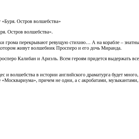
 «Буря. Остров волшебства»
я. Остров волшебства».
уки грома перекрывают ревущую стихию… А на корабле – знатны
 котором живут волшебник Просперо и его дочь Миранда.
Просперо Калибан и Ариэль. Всем героям придется выдержать вс
ес и волшебства в истории английского драматурга будет много,
е «Москвариума», причем не одни, а с акробатами, музыкантами