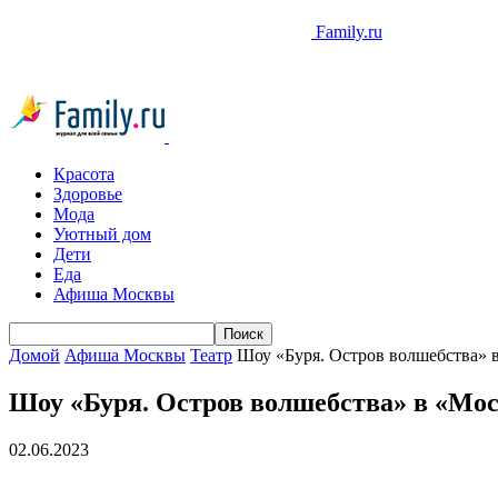
Family.ru
Красота
Здоровье
Мода
Уютный дом
Дети
Еда
Афиша Москвы
Домой
Афиша Москвы
Театр
Шоу «Буря. Остров волшебства» 
Шоу «Буря. Остров волшебства» в «Мо
02.06.2023