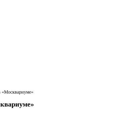
в «Москвариуме»
сквариуме»