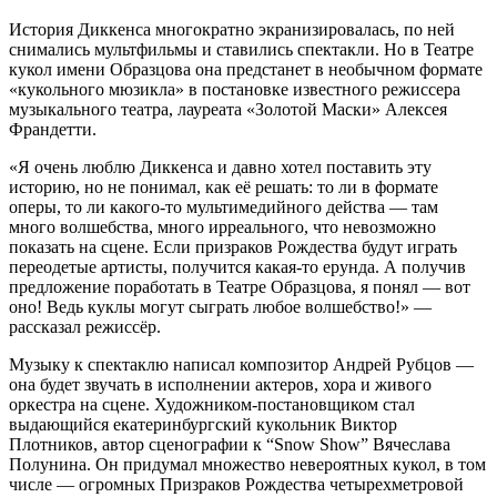
История Диккенса многократно экранизировалась, по ней
снимались мультфильмы и ставились спектакли. Но в Театре
кукол имени Образцова она предстанет в необычном формате
«кукольного мюзикла» в постановке известного режиссера
музыкального театра, лауреата «Золотой Маски» Алексея
Франдетти.
«Я очень люблю Диккенса и давно хотел поставить эту
историю, но не понимал, как её решать: то ли в формате
оперы, то ли какого-то мультимедийного действа — там
много волшебства, много ирреального, что невозможно
показать на сцене. Если призраков Рождества будут играть
переодетые артисты, получится какая-то ерунда. А получив
предложение поработать в Театре Образцова, я понял — вот
оно! Ведь куклы могут сыграть любое волшебство!» —
рассказал режиссёр.
Музыку к спектаклю написал композитор Андрей Рубцов —
она будет звучать в исполнении актеров, хора и живого
оркестра на сцене. Художником-постановщиком стал
выдающийся екатеринбургский кукольник Виктор
Плотников, автор сценографии к “Snow Show” Вячеслава
Полунина. Он придумал множество невероятных кукол, в том
числе — огромных Призраков Рождества четырехметровой