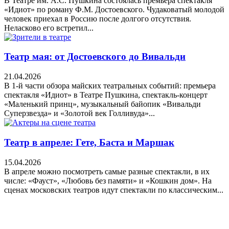
В Театре им. А.С. Пушкина состоялась премьера спектакля
«Идиот» по роману Ф.М. Достоевского. Чудаковатый молодой
человек приехал в Россию после долгого отсутствия.
Неласково его встретил...
Театр мая: от Достоевского до Вивальди
21.04.2026
В 1-й части обзора майских театральных событий: премьера
спектакля «Идиот» в Театре Пушкина, спектакль-концерт
«Маленький принц», музыкальный байопик «Вивальди
Суперзвезда» и «Золотой век Голливуда»...
Театр в апреле: Гете, Баста и Маршак
15.04.2026
В апреле можно посмотреть самые разные спектакли, в их
числе: «Фауст», «Любовь без памяти» и «Кошкин дом». На
сценах московских театров идут спектакли по классическим...