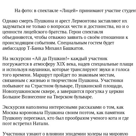
На фото: в спектакле «Лицей» принимают участие сту
Однако смерть Пушкина и арест Лермонтова заставляют их
задуматься не только о вопросах чести и достоинства, но и о
ценности лицейского братства. Герои спектакля
объединяются, чтобы отважно заявить о своём отношении к
происходящим событиям. Специальным гостем будет
амбассадор Т-Банка Михаил Башкатов.
На экскурсии «Ай да Пушкин!» каждый участник
погружается в атмосферу XIX века, надев специальные плащи
и используя наушники, которые транслируют звуки и голоса
того времени. Маршрут пройдет по знаковым местам,
связанным с жизнью и творчеством Пушкина. Участники
побывают на Страстном бульваре, Пушкинской площади,
Новопушкинском сквере, а завершится прогулка у церкви
Большое Вознесение на Тверском бульваре.
Экскурсия наполнена интересными рассказами о том, как
Москва короновала Пушкина своим поэтом, как памятник
Пушкину переезжал, кто был прообразом ученого кота и где
поэт встретил Натали.
Участники узнают о влиянии эпидемии холеры на мировую