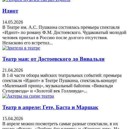
Идиот
14.05.2026
В Театре им. А.С. Пушкина состоялась премьера спектакля
«Идиот» по роману Ф.М. Достоевского. Чудаковатый молодой
человек приехал в Россию после долгого отсутствия.
Неласково его встретил...
Театр мая: от Достоевского до Вивальди
21.04.2026
В 1-й части обзора майских театральных событий: премьера
спектакля «Идиот» в Театре Пушкина, спектакль-концерт
«Маленький принц», музыкальный байопик «Вивальди
Суперзвезда» и «Золотой век Голливуда»...
Театр в апреле: Гете, Баста и Маршак
15.04.2026
В апреле можно посмотреть самые разные спектакли, в их
числе: «Фауст», «Любовь без памяти» и «Кошкин дом». На