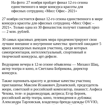
На фото: 27 ноября пройдет финал 12-го сезона
единственного в мире конкурса красоты для
офисных сотрудниц «Мисс Офис– 2021»
27 ноября состоится финал 12-го сезона единственного в мире
конкурса красоты для офисных сотрудниц «Мисс Офис –
2021». Только одна из 30 финалисток получит главный приз
— 2 млн. рублей.
30 самых красивых девушек мира продемонстрируют свои
лучшие внешние и внутренние качества: зрителей ожидают 5
ярких конкурсных выходов участниц, среди которых
самопрезентация, интеллектуальный, спортивный и
творческий конкурсы, арт-дефиле.
Ведущими вечера в 12-м сезоне объявлены — Михаил Шац,
актер театра и кино, и Светлана Бобрикова, директор
конкурса.
Также оценивать красоту и деловые качества участниц
приглашены: Максим Исаакович Дунаевский, председатель
жюри, советский и российский композитор, пианист; Анфиса
Чехова, теле- и радиоведущая, актриса; Егор Бероев,
российский актёр театра, кино, телевидения и дубляжа;
Александра Тарловская, владелица бренда одежды OVVIO,