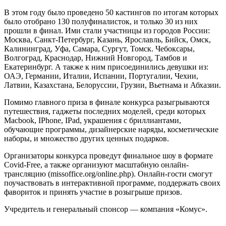
В этом году было проведено 50 кастингов по итогам которых
было отобрано 130 полуфиналисток, и только 30 из них
прошли в финал. Ими стали участницы из городов России:
Москва, Санкт-Петербург, Казань, Ярославль, Бийск, Омск,
Калининград, Уфа, Самара, Сургут, Томск. Чебоксары,
Волгоград, Краснодар, Нижний Новгород, Тамбов и
Екатеринбург. А также к ним присоединились девушки из:
ОАЭ, Германии, Италии, Испании, Португалии, Чехии,
Латвии, Казахстана, Белоруссии, Грузии, Вьетнама и Абхазии.
Помимо главного приза в финале конкурса разыгрываются
путешествия, гаджеты последних моделей, среди которых
Macbook, IPhone, IPad, украшения с бриллиантами,
обучающие программы, дизайнерские наряды, косметические
наборы, и множество других ценных подарков.
Организаторы конкурса проведут финальное шоу в формате
Covid-Free, а также организуют масштабную онлайн-
трансляцию (missoffice.org/online.php). Онлайн-гости смогут
поучаствовать в интерактивной программе, поддержать своих
фавориток и принять участие в розыгрыше призов.
Учредитель и генеральный спонсор — компания «Комус».