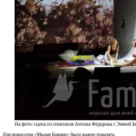
На фото: сцена из спектакля Антона Фёдорова с Эммой 
Для режиссера «Мадам Бовари» было важно показать