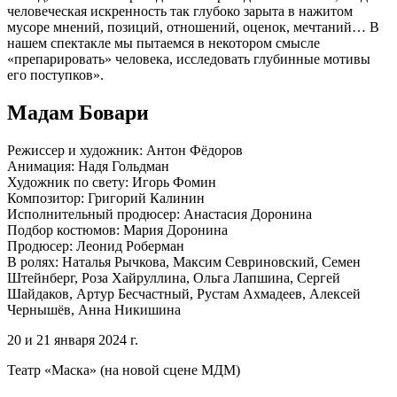
человеческая искренность так глубоко зарыта в нажитом
мусоре мнений, позиций, отношений, оценок, мечтаний… В
нашем спектакле мы пытаемся в некотором смысле
«препарировать» человека, исследовать глубинные мотивы
его поступков».
Мадам Бовари
Режиссер и художник: Антон Фёдоров
Анимация: Надя Гольдман
Художник по свету: Игорь Фомин
Композитор: Григорий Калинин
Исполнительный продюсер: Анастасия Доронина
Подбор костюмов: Мария Доронина
Продюсер: Леонид Роберман
В ролях: Наталья Рычкова, Максим Севриновский, Семен
Штейнберг, Роза Хайруллина, Ольга Лапшина, Сергей
Шайдаков, Артур Бесчастный, Рустам Ахмадеев, Алексей
Чернышёв, Анна Никишина
20 и 21 января 2024 г.
Театр «Маска» (на новой сцене МДМ)