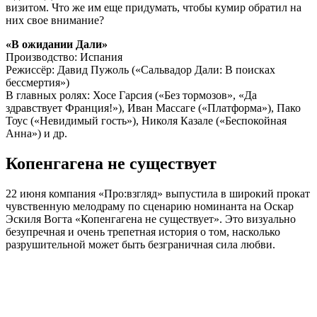
визитом. Что же им еще придумать, чтобы кумир обратил на
них свое внимание?
«В ожидании Дали»
Производство: Испания
Режиссёр: Давид Пужоль («Сальвадор Дали: В поисках
бессмертия»)
В главных ролях: Хосе Гарсия («Без тормозов», «Да
здравствует Франция!»), Иван Массаге («Платформа»), Пако
Тоус («Невидимый гость»), Николя Казале («Беспокойная
Анна») и др.
Копенгагена не существует
22 июня компания «Про:взгляд» выпустила в широкий прокат
чувственную мелодраму по сценарию номинанта на Оскар
Эскиля Вогта «Копенгагена не существует». Это визуально
безупречная и очень трепетная история о том, насколько
разрушительной может быть безграничная сила любви.