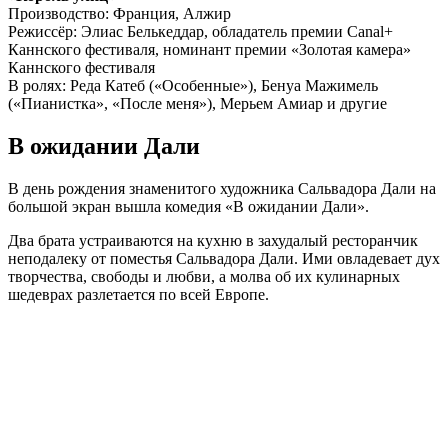
Производство: Франция, Алжир
Режиссёр: Элиас Белькеддар, обладатель премии Canal+
Каннского фестиваля, номинант премии «Золотая камера»
Каннского фестиваля
В ролях: Реда Катеб («Особенные»), Бенуа Мажимель
(«Пианистка», «После меня»), Мерьем Амиар и другие
В ожидании Дали
В день рождения знаменитого художника Сальвадора Дали на
большой экран вышла комедия «В ожидании Дали».
Два брата устраиваются на кухню в захудалый ресторанчик
неподалеку от поместья Сальвадора Дали. Ими овладевает дух
творчества, свободы и любви, а молва об их кулинарных
шедеврах разлетается по всей Европе.