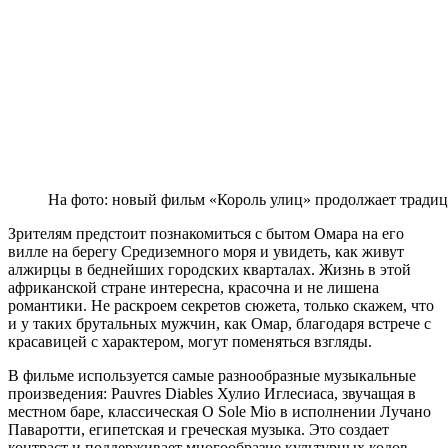
На фото: новый фильм «Король улиц» продолжает традиц
Зрителям предстоит познакомиться с бытом Омара на его
вилле на берегу Средиземного моря и увидеть, как живут
алжирцы в беднейших городских кварталах. Жизнь в этой
африканской стране интересна, красочна и не лишена
романтики. Не раскроем секретов сюжета, только скажем, что
и у таких брутальных мужчин, как Омар, благодаря встрече с
красавицей с характером, могут поменяться взгляды.
В фильме используется самые разнообразные музыкальные
произведения: Pauvres Diables Хулио Иглесиаса, звучащая в
местном баре, классическая O Sole Mio в исполнении Лучано
Паваротти, египетская и греческая музыка. Это создает
контраст и поддерживает многообразие культурных кодов.