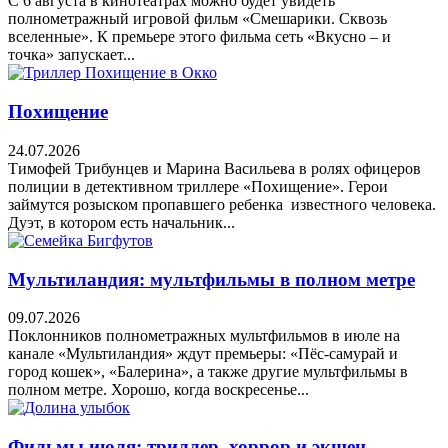
С 6 августа в кинотеатрах можно будет увидеть
полнометражный игровой фильм «Смешарики. Сквозь
вселенные». К премьере этого фильма сеть «Вкусно – и
точка» запускает...
Похищение
24.07.2026
Тимофей Трибунцев и Марина Васильева в ролях офицеров
полиции в детективном триллере «Похищение». Герои
займутся розыском пропавшего ребенка известного человека.
Дуэт, в котором есть начальник...
Мультиландия: мультфильмы в полном метре
09.07.2026
Поклонников полнометражных мультфильмов в июле на
канале «Мультиландия» ждут премьеры: «Пёс-самурай и
город кошек», «Балерина», а также другие мультфильмы в
полном метре. Хорошо, когда воскресенье...
Фильмы июля: триллер, хоррор и экшен