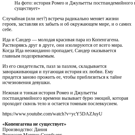
На фото: история Ромео и Джульетты постпандемийного 
существует»
Случайная (или нет?) встреча радикально меняет жизни
героев, заставляя их забыть и об окружающем мире, и о самих
себе.
Ида и Сандер — молодая красивая пара из Копенгагена.
Растворяясь друг в друге, они изолируются от всего мира.
Когда Ида неожиданно пропадает, Сандер оказывается
главным подозреваемым.
Из его свидетельств, пазл за пазлом, складывается
завораживающая и пугающая история их любви. Ему
придется заново прожить ее, чтобы приблизиться к тайне
исчезновения девушки.
Нежная и тонкая история Ромео и Джульетты
постпандемийного времени вызывает бурю эмоций, которая
проходит сквозь тело и остается томным послевкусием.
https://www.youtube.com/watch?v=ycY5DAZJuyU
«Копенгагена не существует»
Производство: Дания
Режиссер Мартин Сковбьерг