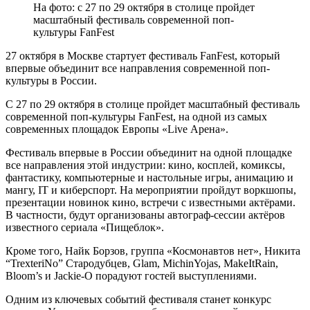
На фото: с 27 по 29 октября в столице пройдет
масштабный фестиваль современной поп-
культуры FanFest
27 октября в Москве стартует фестиваль FanFest, который
впервые объединит все направления современной поп-
культуры в России.
С 27 по 29 октября в столице пройдет масштабный фестиваль
современной поп-культуры FanFest, на одной из самых
современных площадок Европы «Live Арена».
Фестиваль впервые в России объединит на одной площадке
все направления этой индустрии: кино, косплей, комиксы,
фантастику, компьютерные и настольные игры, анимацию и
мангу, IT и киберспорт. На мероприятии пройдут воркшопы,
презентации новинок кино, встречи с известными актёрами.
В частности, будут организованы автограф-сессии актёров
известного сериала «Пищеблок».
Кроме того, Найк Борзов, группа «Космонавтов нет», Никита
“TrexteriNo” Стародубцев, Glam, MichinYojas, MakeItRain,
Bloom’s и Jackie-O порадуют гостей выступлениями.
Одним из ключевых событий фестиваля станет конкурс