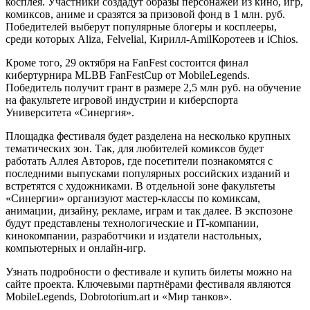
косплея. Участники создадут образы персонажей из кино, игр,
комиксов, аниме и сразятся за призовой фонд в 1 млн. руб.
Победителей выберут популярные блогеры и косплееры,
среди которых Aliza, Felvelial, Кирилл-AmilКоротеев и iChios.
Кроме того, 29 октября на FanFest состоится финал
кибертурнира MLBB FanFestCup от MobileLegends.
Победитель получит грант в размере 2,5 млн руб. на обучение
на факультете игровой индустрии и киберспорта
Университета «Синергия».
Площадка фестиваля будет разделена на несколько крупных
тематических зон. Так, для любителей комиксов будет
работать Аллея Авторов, где посетители познакомятся с
последними выпусками популярных российских изданий и
встретятся с художниками. В отдельной зоне факультеты
«Синергии» организуют мастер-классы по комиксам,
анимации, дизайну, рекламе, играм и так далее. В экспозоне
будут представлены технологические и IT-компании,
кинокомпании, разработчики и издатели настольных,
компьютерных и онлайн-игр.
Узнать подробности о фестивале и купить билеты можно на
сайте проекта. Ключевыми партнёрами фестиваля являются
MobileLegends, Dobrotorium.art и «Мир танков».