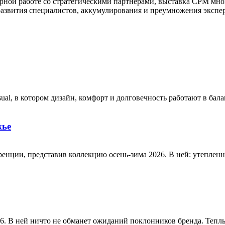
ярной работе со стратегическими партнерами, выставка CPM мн
развития специалистов, аккумулирования и преумножения экспер
ual, в котором дизайн, комфорт и долговечность работают в бала
жье
оренции, представив коллекцию осень-зима 2026. В ней: утеплен
. В ней ничто не обманет ожиданий поклонников бренда. Теплый 