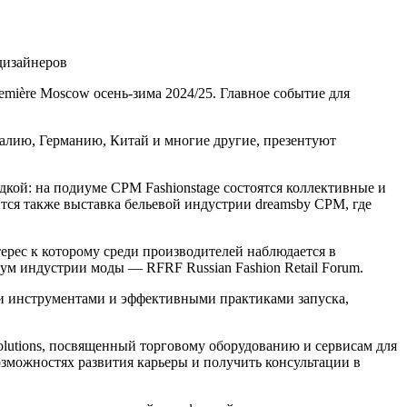
дизайнеров
emière Moscow осень-зима 2024/25. Главное событие для
талию, Германию, Китай и многие другие, презентуют
кой: на подиуме CPM Fashionstage состоятся коллективные и
ся также выставка бельевой индустрии dreamsby CPM, где
ерес к которому среди производителей наблюдается в
м индустрии моды — RFRF Russian Fashion Retail Forum.
ми инструментами и эффективными практиками запуска,
olutions, посвященный торговому оборудованию и сервисам для
озможностях развития карьеры и получить консультации в