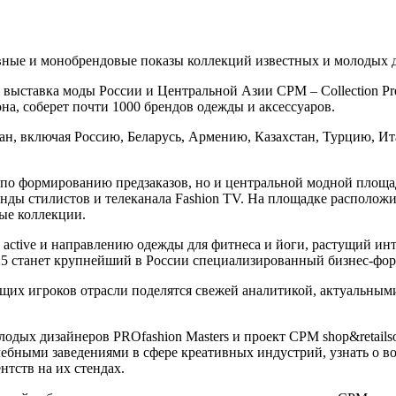
ивные и монобрендовые показы коллекций известных и молодых 
 выставка моды России и Центральной Азии CPM – Collection Pr
а, соберет почти 1000 брендов одежды и аксессуаров.
ан, включая Россию, Беларусь, Армению, Казахстан, Турцию, И
 по формированию предзаказов, но и центральной модной площад
ы стилистов и телеканала Fashion TV. На площадке расположит
ые коллекции.
 active и направлению одежды для фитнеса и йоги, растущий инт
5 станет крупнейший в России специализированный бизнес-фору
ущих игроков отрасли поделятся свежей аналитикой, актуальны
одых дизайнеров PROfashion Masters и проект CPM shop&retails
чебными заведениями в сфере креативных индустрий, узнать о в
нтств на их стендах.