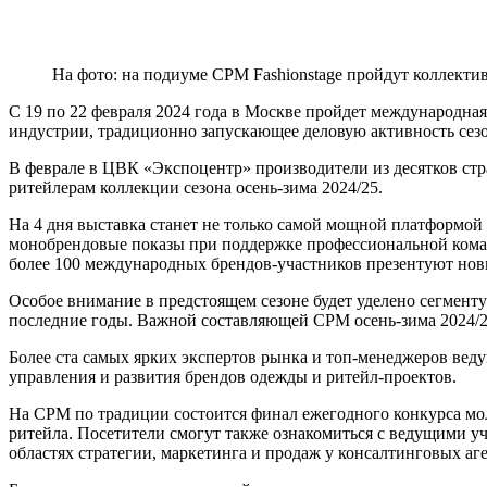
На фото: на подиуме CPM Fashionstage пройдут коллект
С 19 по 22 февраля 2024 года в Москве пройдет международная
индустрии, традиционно запускающее деловую активность сезон
В феврале в ЦВК «Экспоцентр» производители из десятков стр
ритейлерам коллекции сезона осень-зима 2024/25.
На 4 дня выставка станет не только самой мощной платформой
монобрендовые показы при поддержке профессиональной команд
более 100 международных брендов-участников презентуют нов
Особое внимание в предстоящем сезоне будет уделено сегменту
последние годы. Важной составляющей CPM осень-зима 2024/2
Более ста самых ярких экспертов рынка и топ-менеджеров вед
управления и развития брендов одежды и ритейл-проектов.
На CPM по традиции состоится финал ежегодного конкурса мол
ритейла. Посетители смогут также ознакомиться с ведущими у
областях стратегии, маркетинга и продаж у консалтинговых аге