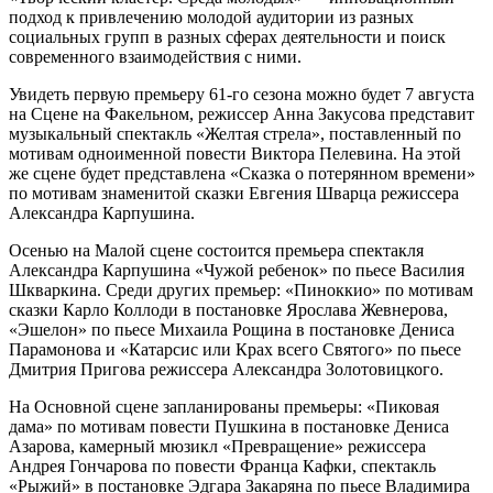
подход к привлечению молодой аудитории из разных
социальных групп в разных сферах деятельности и поиск
современного взаимодействия с ними.
Увидеть первую премьеру 61-го сезона можно будет 7 августа
на Сцене на Факельном, режиссер Анна Закусова представит
музыкальный спектакль «Желтая стрела», поставленный по
мотивам одноименной повести Виктора Пелевина. На этой
же сцене будет представлена «Сказка о потерянном времени»
по мотивам знаменитой сказки Евгения Шварца режиссера
Александра Карпушина.
Осенью на Малой сцене состоится премьера спектакля
Александра Карпушина «Чужой ребенок» по пьесе Василия
Шкваркина. Среди других премьер: «Пиноккио» по мотивам
сказки Карло Коллоди в постановке Ярослава Жевнерова,
«Эшелон» по пьесе Михаила Рощина в постановке Дениса
Парамонова и «Катарсис или Крах всего Святого» по пьесе
Дмитрия Пригова режиссера Александра Золотовицкого.
На Основной сцене запланированы премьеры: «Пиковая
дама» по мотивам повести Пушкина в постановке Дениса
Азарова, камерный мюзикл «Превращение» режиссера
Андрея Гончарова по повести Франца Кафки, спектакль
«Рыжий» в постановке Эдгара Закаряна по пьесе Владимира