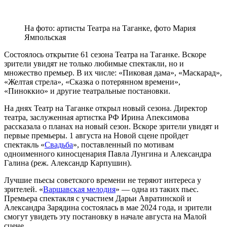
На фото: артисты Театра на Таганке, фото Мария
Ямпольская
Состоялось открытие 61 сезона Театра на Таганке. Вскоре
зрители увидят не только любимые спектакли, но и
множество премьер. В их числе: «Пиковая дама», «Маскарад»,
«Желтая стрела», «Сказка о потерянном времени»,
«Пиноккио» и другие театральные постановки.
На днях Театр на Таганке открыл новый сезона. Директор
театра, заслуженная артистка РФ Ирина Апексимова
рассказала о планах на новый сезон. Вскоре зрители увидят и
первые премьеры. 1 августа на Новой сцене пройдет
спектакль «
Свадьба
», поставленный по мотивам
одноименного киносценария Павла Лунгина и Александра
Галина (реж. Александр Карпушин).
Лучшие пьесы советского времени не теряют интереса у
зрителей. «
Варшавская мелодия
» — одна из таких пьес.
Премьера спектакля с участием Дарьи Авратинской и
Александра Зарядина состоялась в мае 2024 года, и зрители
смогут увидеть эту постановку в начале августа на Малой
сцене.