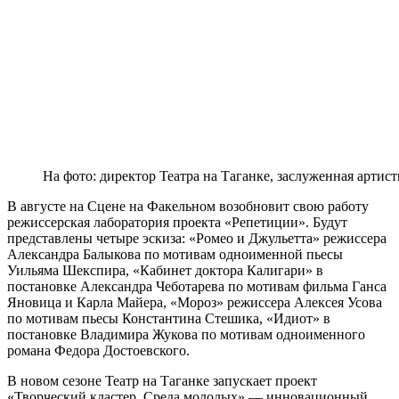
На фото: директор Театра на Таганке, заслуженная арти
В августе на Сцене на Факельном возобновит свою работу
режиссерская лаборатория проекта «Репетиции». Будут
представлены четыре эскиза: «Ромео и Джульетта» режиссера
Александра Балыкова по мотивам одноименной пьесы
Уильяма Шекспира, «Кабинет доктора Калигари» в
постановке Александра Чеботарева по мотивам фильма Ганса
Яновица и Карла Майера, «Мороз» режиссера Алексея Усова
по мотивам пьесы Константина Стешика, «Идиот» в
постановке Владимира Жукова по мотивам одноименного
романа Федора Достоевского.
В новом сезоне Театр на Таганке запускает проект
«Творческий кластер. Среда молодых» — инновационный