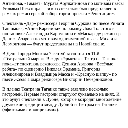
Антипова, «Гамлет» Мурата Абулкатинова по мотивам пьесы
Уильяма Шекспира — эскиз спектакля был представлен в
рамках режиссерской лаборатории проекта «Репетиции».
Спектакль «Дар» режиссера Георгия Суркова по пьесе Рината
Ташимова, «Анна Каренина» по роману Льва Толстого в
постановке Александра Карпушина и «Маскарад» режиссера
Дениса Азарова по мотивам одноименной пьесы Михаила
Лермонтова — будут представлены на Новой сцене.
В День Города Москвы 7 сентября состоится 11-й
«Театральный марш». В саду «Эрмитаж» Театр на Таганке
покажет спектакль режиссера Дениса Азарова «Весёлые
ребята» по сценарию Николая Эрдмана, Григория
Александрова и Владимира Масса и «Красную шапку» по
пьесе Жоэля Помра режиссера Виктории Печерниковой.
В планах Театра на Таганке также заявлено несколько
гастролей. Первые гастроли стартуют буквально на днях. И
это будут спектакли в Дубне, которые возродят многолетние
дружеские традиции между Дубной и Театром на Таганке
(«физиками» и «лириками»).