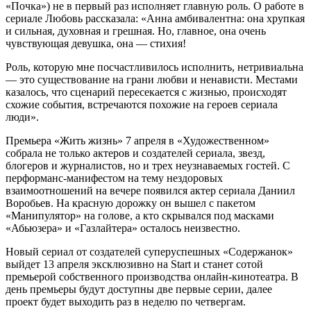
«Почка») не в первый раз исполняет главную роль. О работе в
сериале Любовь рассказала: «Анна амбивалентна: она хрупкая
и сильная, духовная и грешная. Но, главное, она очень
чувствующая девушка, она — стихия!
Роль, которую мне посчастливилось исполнить, нетривиальна
— это существование на грани любви и ненависти. Местами
казалось, что сценарий пересекается с жизнью, происходят
схожие события, встречаются похожие на героев сериала
люди».
Премьера «Жить жизнь» 7 апреля в «Художественном»
собрала не только актеров и создателей сериала, звезд,
блогеров и журналистов, но и трех неузнаваемых гостей. С
перформанс-манифестом на тему нездоровых
взаимоотношений на вечере появился актер сериала Даниил
Воробьев. На красную дорожку он вышел с пакетом
«Манипулятор» на голове, а кто скрывался под масками
«Абьюзера» и «Газлайтера» осталось неизвестно.
Новый сериал от создателей суперуспешных «Содержанок»
выйдет 13 апреля эксклюзивно на Start и станет сотой
премьерой собственного производства онлайн-кинотеатра. В
день премьеры будут доступны две первые серии, далее
проект будет выходить раз в неделю по четвергам.