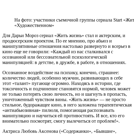
На фото: участники съемочной группы сериала Start «Жит
«Художественном»
Для Дарьи Мороз сериал «Жить жизнь» стал и актерским, и
продюсерским проектом. По ее мнению, про абьюз и
манипулятивные отношения настолько развернуто и всерьез в
кино еще не говорили: «Каждый из нас сталкивался с
осознанной или бессознательной психологической
манипуляцией: в детстве, в дружбе, в работе, в отношениях.
Осознанное воздействие на психику, конечно, страшнее:
количество людей, особенно мужчин, развивающих в себе
этот «талант» пугающе огромно. Находясь в истории, где
токсичность и подчинение становятся нормой, человек может
не только потерять свою личность, но и шагнуть в пропасть,
уничтоженный чувством вины. «Жить жизнь» — не просто
стильное, будоражащее кино, в него заложена терапевтическая
«антиабьюзивная» пилюля, помогающая распознавать
манипуляцию и научиться ей противостоять. И все, кто его
внимательно посмотрят, смогу вылечиться от проблем!».
Актриса Любовь Аксенова («Содержанки», «Бывшие»,