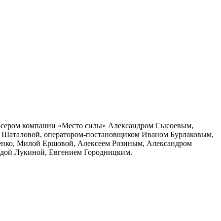
дюсером компании «Место силы» Александром Сысоевым,
 Шаталовой, оператором-постановщиком Иваном Бурлаковым,
енко, Милой Ершовой, Алексеем Розиным, Александром
дой Лукиной, Евгением Городницким.