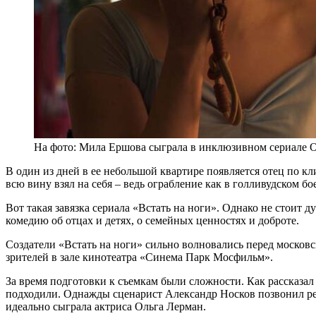
На фото: Мила Ершова сыграла в инклюзивном сериале O
В один из дней в ее небольшой квартире появляется отец по кл
всю вину взял на себя – ведь ограбление как в голливудском бо
Вот такая завязка сериала «Встать на ноги». Однако не стоит
комедию об отцах и детях, о семейных ценностях и доброте.
Создатели «Встать на ноги» сильно волновались перед московс
зрителей в зале кинотеатра «Синема Парк Мосфильм».
За время подготовки к съемкам были сложности. Как рассказал
подходили. Однажды сценарист Александр Носков позвонил режи
идеально сыграла актриса Ольга Лерман.