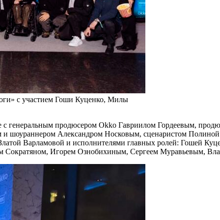
ноги» с участием Гоши Куценко, Милы
аве с генеральным продюсером Okko Гавриилом Гордеевым, про
 и шоураннером Александром Носковым, сценаристом Полиной
Златой Варламовой и исполнителями главных ролей: Гошей Куц
м Сократяном, Игорем Ознобихиным, Сергеем Муравьевым, Вла