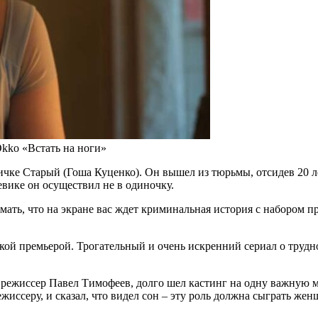
kko «Встать на ноги»
ичке Старый (Гоша Куценко). Он вышел из тюрьмы, отсидев 20 ле
евике он осуществил не в одиночку.
 думать, что на экране вас ждет криминальная история с наборо
кой премьерой. Трогательный и очень искренний сериал о трудн
 режиссер Павел Тимофеев, долго шел кастинг на одну важную м
ссеру, и сказал, что видел сон – эту роль должна сыграть женщ