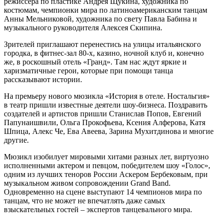
режиссера по пластике Андрея Щукина, художника по
костюмам, чемпионки мира по латиноамериканским танцам
Анны Мельниковой, художника по свету Павла Бабина и
музыкального руководителя Алексея Скипина.
Зрителей приглашают перенестись на улицы итальянского
городка, в фитнес-зал 80-х, казино, ночной клуб и, конечно
же, в роскошный отель «Гранд». Там нас ждут яркие и
харизматичные герои, которые при помощи танца
рассказывают истории.
На премьеру нового мюзикла «История в отеле. Ностальгия»
в театр пришли известные деятели шоу-бизнеса. Поздравить
создателей и артистов пришли Станислав Попов, Евгений
Папунаишвили, Ольга Прокофьева, Ксения Алферова, Катя
Шпица, Алекс Че, Ева Авеева, Зарина Мухитдинова и многие
другие.
Мюзикл изобилует мировыми хитами разных лет, виртуозно
исполненными актером и певцом, победителем шоу «Голос»,
одним из лучших теноров России Аскером Бербековым, при
музыкальном живом сопровождении Grand Band.
Одновременно на сцене выступают 14 чемпионов мира по
танцам, что не может не впечатлять даже самых
взыскательных гостей – экспертов танцевального мира.