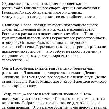
Украшение спектакля – номер легенд советского и
российского танцевального спорта Ирины Соломатиной и
Геннадия Гунько, обладателей многочисленных
международных наград, педагогов высочайшего класса.
Станислав Попов, президент Российского танцевального
союза, заслуженный деятель искусств, народный артист
России так рассказал о новом спектакле: «Денис Тагинцев
удивительный человек. Меня поражают его разносторонность
и энергия. Он вывел бальные танцы на подмостки
театральной сцены. Серьезные спектакли, огромная работа по
привлечению артистов — это требует не просто времени, а
его удивительного характера: харизматичного,
творческого…».
Ольга Прокофьева, актриса театра и кино, телеведущая,
рассказала: «Я поклонница творчества и таланта Дениса
Тагинцева. Для меня здесь все родные и близкие люди. Денис
ставит танцы в Театре Маяковского. Егор Перегудов режиссер
его прекрасных шоу.
Театр, танец – все это в моей жизни любимое. Я тоже
принимала участие в проекте «Танцы со звездами» – и это на
всю жизнь. Собрать такое количество звезд, чтобы они все
сегодня пришли!..Это великое событие, и мы присутствуем на