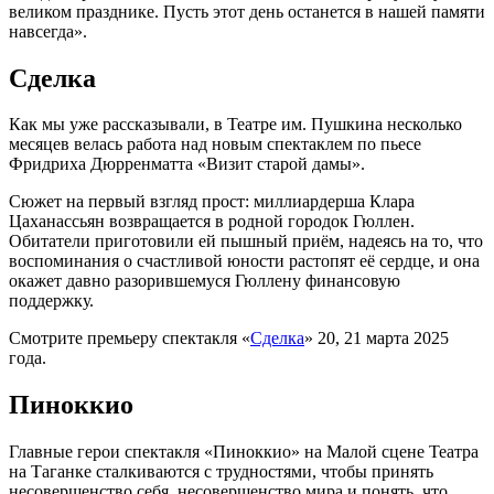
великом празднике. Пусть этот день останется в нашей памяти
навсегда».
Сделка
Как мы уже рассказывали, в Театре им. Пушкина несколько
месяцев велась работа над новым спектаклем по пьесе
Фридриха Дюрренматта «Визит старой дамы».
Сюжет на первый взгляд прост: миллиардерша Клара
Цаханассьян возвращается в родной городок Гюллен.
Обитатели приготовили ей пышный приём, надеясь на то, что
воспоминания о счастливой юности растопят её сердце, и она
окажет давно разорившемуся Гюллену финансовую
поддержку.
Смотрите премьеру спектакля «
Сделка
» 20, 21 марта 2025
года.
Пиноккио
Главные герои спектакля «Пиноккио» на Малой сцене Театра
на Таганке сталкиваются с трудностями, чтобы принять
несовершенство себя, несовершенство мира и понять, что