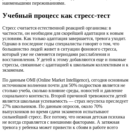
наименьшими переживаниями.
Учебный процесс как стресс-тест
Стресс считается естественной реакцией организма: в
частности, он необходим для скорейшей адаптации к новым
условиям. Как только адаптация завершается, тревога уходит.
Однако в последние годы специалисты говорят о том, что
большинство людей живет в ситуации фонового стресса,
который уже не сменяется периодами расслабления и
восстановления. У детей к этому добавляются еще и пиковые
стрессы, связанные с адаптацией к школьным коллективам и к
экзаменам.
По данным OMI (Online Market Intelligence), сегодня основным
источником волнения почти для 50% подростков является не
столько учеба, сколько влияние среды, новостей и давление
социального контекста. Второй причиной тревожности детей
является школьная успеваемость — страх неуспеха преследует
27% школьников. По данным опросов, около 70%
выпускников во время сдачи экзаменов испытывают
сильнейший стресс. Все потому, что нежная детская психика
не всегда справляется с внешними факторами. А затяжная
тревога у ребенка может привести к сбоям в работе всего