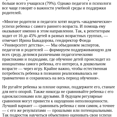
больше всего учащихся (79%). Однако педагоги и психологи
все чаще говорят о важности учебной среды и поддержки
родителей.
«Многие родители и педагоги хотят видеть «академические»
успехи ребенка с самого раннего возраста. И помощь ему
оказывают именно в этом направлении. Так, к репетиторам
ходит от 16 до 45% детей в разных возрастных группах, —
отмечает Ирина Быкадорова, гендиректор Фонда
«Университет детства». — Мы объединяем экспертов,
педагогов и родителей — формируем поддерживающую для
всех среду, делимся различными педагогическими
практиками и подходами, где обучение детей происходит из
инициативы самого ребенка, его интереса, в дошкольном
возрасте — через игру. Крайне важно, чтобы естественная
потребность ребенка в познании реализовывалась не
травматично и сохранялась на весь период обучения».
Не ругайте ребенка за плохие оценки, поддержите его, станьте
для него опорой. Также никогда не сравнивайте ребенка с его
одноклассниками или друзьями. В будущем регулярные
сравнения могут привести к ощущению неполноценности.
Лучший вариант — сравнивать ребенка с ним самим, а точнее
— с его же результатами — прошлыми или потенциальными.
Так подросток научиться объективно оценивать свои успехи