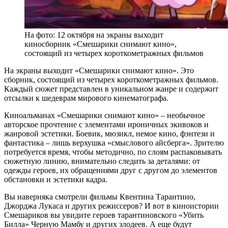
На фото: 12 октября на экраны выходит
киносборник «Смешарики снимают кино»,
состоящий из четырех короткометражных фильмов
На экраны выходит «Смешарики снимают кино». Это
сборник, состоящий из четырех короткометражных фильмов.
Каждый сюжет представлен в уникальном жанре и содержит
отсылки к шедеврам мирового кинематографа.
Киноальманах «Смешарики снимают кино» – необычное
авторское прочтение с элементами ироничных экивоков и
жанровой эстетики. Боевик, мюзикл, немое кино, фэнтези и
фантастика – лишь верхушка «смыслового айсберга». Зрителю
потребуется время, чтобы методично, по слоям распаковывать
сюжетную линию, внимательно следить за деталями: от
одежды героев, их обращениями друг с другом до элементов
обстановки и эстетики кадра.
Вы наверняка смотрели фильмы Квентина Тарантино,
Джорджа Лукаса и других режиссеров? И вот в киноистории
Смешариков вы увидите героев тарантиновского «Убить
Билла» Черную Мамбу и других злодеев. А еще будут