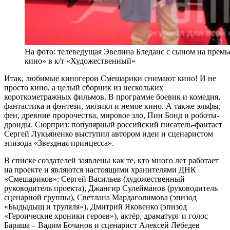
На фото: телеведущая Эвелина Бледанс с сыном на пре
кино» в к/т «Художественный»
Итак, любимые киногерои Смешарики снимают кино! И не
просто кино, а целый сборник из нескольких
короткометражных фильмов. В программе боевик и комедия,
фантастика и фэнтези, мюзикл и немое кино. А также эльфы,
феи, древние пророчества, мировое зло, Пин Бонд и роботы-
дроиды. Сюрприз: популярный российский писатель-фантаст
Сергей Лукьяненко выступил автором идеи и сценаристом
эпизода «Звездная принцесса».
В списке создателей заявлены как те, кто много лет работает
на проекте и являются настоящими хранителями ДНК
«Смешариков»: Сергей Васильев (художественный
руководитель проекта), Джангир Сулейманов (руководитель
сценарной группы), Светлана Мардаголимова (эпизод
«Быдыдыщ и труляля»), Дмитрий Яковенко (эпизод
«Героические хроники героев»), актёр, драматург и голос
Бараша – Вадим Бочанов и сценарист Алексей Лебедев