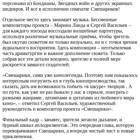
персонажи из Бондианы, Звездных войн и других экранных
шедевров. И все в исполнении симпатяг Смешариков!
Отдельное место здесь занимает музыка. Бессменные
композиторы проекта – Марина Ланда и Сергей Васильев –
для каждого эпизода воссоздали волшебные партитуры,
используя различные музыкальные приёмы, чтобы зритель
был окутан сюжетом не только визуально, но и с точки зрения
аудиального восприятия. Здесь композиции – неотъемлемая
часть драматургии и важное дополнение сюжета. Только
собрав все эти детали воедино, зрителю в полной мере
раскроется замысел создателей.
«Смешарики, сами уже кинолегенды. Поэтому нам показалось
интересным погрузить их в глубь кинопроизводства, так
сказать, дать им возможность побыть «в шкуре» творцов . А
по пути, как уже не раз бывало у нас в сериале, поиграть с
разными жанрами , штампами и цитатами из любимого мира
кино», – отметил Сергей Васильев, художественный
руководитель и композитор проекта «Смешарики».
Финальный кадр – занавес, зрители затаили дыхание, и
бурный шквал аплодисментов. Это очередная глава, которую
переворачивают Смешарики, а впереди чистый лист и новые
приключения.