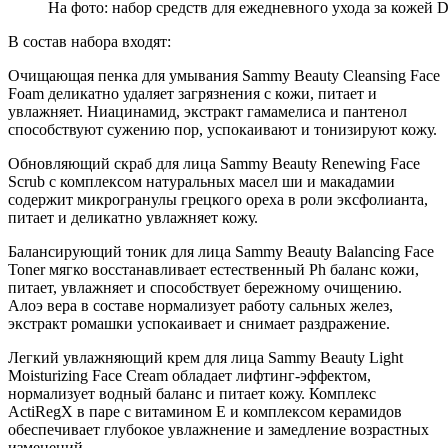
На фото: набор средств для ежедневного ухода за кожей Da
В состав набора входят:
Очищающая пенка для умывания Sammy Beauty Cleansing Face
Foam деликатно удаляет загрязнения с кожи, питает и
увлажняет. Ниацинамид, экстракт гамамелиса и пантенол
способствуют сужению пор, успокаивают и тонизируют кожу.
Обновляющий скраб для лица Sammy Beauty Renewing Face
Scrub с комплексом натуральных масел ши и макадамии
содержит микрогранулы грецкого ореха в роли эксфолианта,
питает и деликатно увлажняет кожу.
Балансирующий тоник для лица Sammy Beauty Balancing Face
Toner мягко восстанавливает естественный Ph баланс кожи,
питает, увлажняет и способствует бережному очищению.
Алоэ вера в составе нормализует работу сальных желез,
экстракт ромашки успокаивает и снимает раздражение.
Легкий увлажняющий крем для лица Sammy Beauty Light
Moisturizing Face Cream обладает лифтинг-эффектом,
нормализует водный баланс и питает кожу. Комплекс
ActiRegX в паре с витамином Е и комплексом керамидов
обеспечивает глубокое увлажнение и замедление возрастных
изменений.