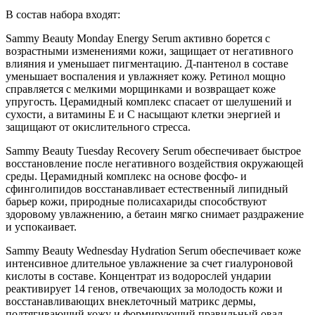
В состав набора входят:
Sammy Beauty Monday Energy Serum активно борется с
возрастными изменениями кожи, защищает от негативного
влияния и уменьшает пигментацию. Д-пантенол в составе
уменьшает воспаления и увлажняет кожу. Ретинол мощно
справляется с мелкими морщинками и возвращает коже
упругость. Церамидный комплекс спасает от шелушений и
сухости, а витамины Е и С насыщают клетки энергией и
защищают от окислительного стресса.
Sammy Beauty Tuesday Recovery Serum обеспечивает быстрое
восстановление после негативного воздействия окружающей
среды. Церамидный комплекс на основе фосфо- и
сфинголипидов восстанавливает естественный липидный
барьер кожи, природные полисахариды способствуют
здоровому увлажнению, а бетаин мягко снимает раздражение
и успокаивает.
Sammy Beauty Wednesday Hydration Serum обеспечивает коже
интенсивное длительное увлажнение за счет гиалуроновой
кислоты в составе. Концентрат из водорослей ундарии
реактивирует 14 генов, отвечающих за молодость кожи и
восстанавливающих внеклеточный матрикс дермы,
подтягивающий кожу и формирующий правильный овал