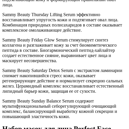
лица.
Sammy Beauty Thursday Lifting Serum эффективно
восстанавливает упругость кожи и подтягивает овал лица.
Комбинация природных полисахаридов в составе оказывает
комплексное омолаживающее действие.
Sammy Beauty Friday Glow Serum стимулирует синтез
коллагена и разглаживает кожу за счет биомиметического
пептида в составе. Биогармонический пептид-хайлайтер
создает естественное сияние, выравнивает цвет лица и
маскирует несовершенства.
Sammy Beauty Saturday Detox Serum с экстрактом ламинарии
снимает накопившийся стресс кожи, оказывает
регенерирующее действие и нормализует секрецию сальных
желез. Церамидный комплекс восстанавливает естественный
липидный барьер кожи, защищая ее от сухости.
Sammy Beauty Sunday Balance Serum содержит
мультифункциональный себорегулирующий очищающий
комплекс, балансирующий выработку кожной секреции и
повышающий эластичность кожи.
Набор масок для лица Perfect Face