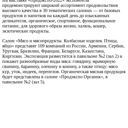
На выставке «Продэкспо-2022» экспоненты
продемонстрируют широкий ассортимент продовольствия
высокого качества в 30 тематических салонах — от базовых
продуктов и напитков на каждый день до изысканных
деликатесов, органическое, спортивное, функциональное
питание, для здорового образа жизни, халяль, кошер,
экзотические продукты.
Салон «Мясо и мясопродукты. Колбасные изделия. Птица,
яйцо» представят 109 компаний из России, Армении, Сербии,
Уругвая, Бразилии, Франции, Беларуси, Казахстана,
Киргизии. Экспозиция разместится в павильоне №2 (зал 2) и
покажет разнообразные виды мяса: говядину, мраморную
свинину, баранину, оленину и конину, а также птицу: мясо
кур, уток, индеек, перепелов. Органическая мясная продукция
будет представлена в салоне «Продэкспо Органик», в
павильоне №2 (зал 5).