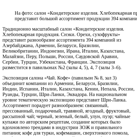
На фото: салон «Кондитерские изделия. Хлебопекарная п
представит большой ассортимент продукции 394 компан
Традиционно масштабный салон «Кондитерские изделия.
Хлебопекарная продукция. Снэки. Орехи, сухофрукты»
представит разнообразие ассортимента 394 компаний из
Азербайджана, Армении, Беларуси, Бразилии,
Великобритании, Индонезии, Ирана, Италии, Казахстана,
Малайзии, Перу, Польши, России, Саудовской Аравии,
Сербии, Турции, Узбекистана, Франции. Экспозиция
разместится в павильонах №2 (залы 4, 5), 4, 7 (залы 3–6).
Экспозиция салона «Чай. Кофе» (павильон № 8, зал 3)
объединит компании из Армении, Беларуси, Бразилии,
Индии, Испании, Италии, Казахстана, Кении, Непала, России,
Руанды, Турции, Шри-Ланки, Эквадора. На национальном
уровне тематическую экспозицию представит Шри-Ланка.
Ассортимент порадует разнообразием: связанный,
прессованный, подарочный, травяной, ягодный, фруктовый,
рассыпной чай; черный, зеленый, белый, улун, пуэр; чайные
купажи по авторским рецептам, создание которых было
вдохновлено трендами в индустрии ЗОЖ и правильного
питания; кофе для турки, кофемашин, сверхтонкого помола,