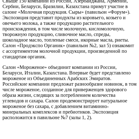
Cвыше 150 компаний из России, Азербайджана, Армении,
Сербии, Беларуси, Бразилии, Казахстана примут участие в
салоне «Молочная продукция. Сыры» (павильон «Форум»).
Экспозиция представит продукты из коровьего, козьего и
овечьего молока, а также продукцию растительного
происхождения, в том числе молочную, кисломолочную,
творожную продукцию, сливочное масло, спреды,
шоколадное масло, топленые смеси, икорные масла, риеты.
Салон «Продэкспо Органик» (павильон №2, зал 5) ознакомит
с ассортиментом молочной продукции, произведенной по
стандартам органик.
Салон «Мороженое» объединит компании из России,
Беларуси, Италии, Казахстана. Впервые будет представлено
мороженое из Объединенных Арабских Эмиратов.
Российские компании предложат разнообразие новинок, в том
числе мороженое, созданное для приверженцев здорового
образа жизни, следящих за потреблением количества
углеводов и сахара. Салон продемонстрирует натуральное
мороженое без сахара, с добавлением витаминно-
минеральных комплексов и пребиотиков. Экспозиция
расположится в павильоне №7 (залы 1, 2).