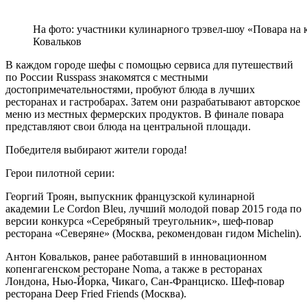
На фото: участники кулинарного трэвел-шоу «Повара на 
Ковальков
В каждом городе шефы с помощью сервиса для путешествий
по России Russpass знакомятся с местными
достопримечательностями, пробуют блюда в лучших
ресторанах и гастробарах. Затем они разрабатывают авторское
меню из местных фермерских продуктов. В финале повара
представляют свои блюда на центральной площади.
Победителя выбирают жители города!
Герои пилотной серии:
Георгий Троян, выпускник французской кулинарной
академии Le Cordon Bleu, лучший молодой повар 2015 года по
версии конкурса «Серебряный треугольник», шеф-повар
ресторана «Северяне» (Москва, рекомендован гидом Michelin).
Антон Ковальков, ранее работавший в инновационном
копенгагенском ресторане Noma, а также в ресторанах
Лондона, Нью-Йорка, Чикаго, Сан-Франциско. Шеф-повар
ресторана Deep Fried Friends (Москва).