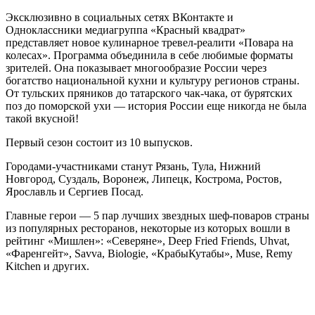
Эксклюзивно в социальных сетях ВКонтакте и
Одноклассники медиагруппа «Красный квадрат»
представляет новое кулинарное тревел-реалити «Повара на
колесах». Программа объединила в себе любимые форматы
зрителей. Она показывает многообразие России через
богатство национальной кухни и культуру регионов страны.
От тульских пряников до татарского чак-чака, от бурятских
поз до поморской ухи — история России еще никогда не была
такой вкусной!
Первый сезон состоит из 10 выпусков.
Городами-участниками станут Рязань, Тула, Нижний
Новгород, Суздаль, Воронеж, Липецк, Кострома, Ростов,
Ярославль и Сергиев Посад.
Главные герои — 5 пар лучших звездных шеф-поваров страны
из популярных ресторанов, некоторые из которых вошли в
рейтинг «Мишлен»: «Северяне», Deep Fried Friends, Uhvat,
«Фаренгейт», Savva, Biologie, «КрабыКутабы», Muse, Remy
Kitchen и других.