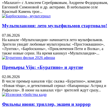
«Малахит» с Алексеем Серебряковым, Андреем Федорцовым,
Евгенией Симоновой и др. актерами. В небольшом селе
Красный Камень трое...
Мультиландия: лето мультфильмов стартовало!
07.06.2026
На канале «Мультиландия» начинается лето мультфильмов.
Зрители увидят любимые мультсериалы: «Простоквашино»,
«Лунтик», «Барбоскины», «Приключения Пети и Волка», а
также новые серии. На время каникул «Мультиландия»...
Премьеры Viju: «Буратино» и другие
02.06.2026
В числе премьер каналов viju: сказка «Буратино», комедия
«Новая тёща», и детективный сериал «Напарницы: Астрид и
Рафаэлла». В июне на каналах viju+ зрителей ждут сразу...
Фильмы июня: триллер, экшен и хоррор