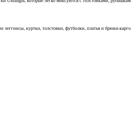
тки Ultralight, которые легко миксуются с толстовками, рубаш
е леггинсы, куртки, толстовки, футболки, платья и брюки-карг