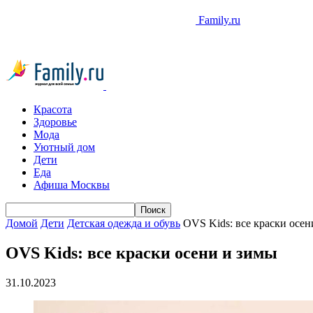
Family.ru
Красота
Здоровье
Мода
Уютный дом
Дети
Еда
Афиша Москвы
Домой
Дети
Детская одежда и обувь
OVS Kids: все краски осен
OVS Kids: все краски осени и зимы
31.10.2023