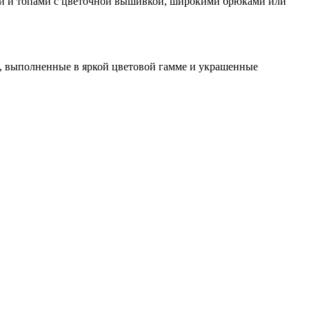
ками и топами с цветочной вышивкой, широкими брюками или
о, выполненные в яркой цветовой гамме и украшенные