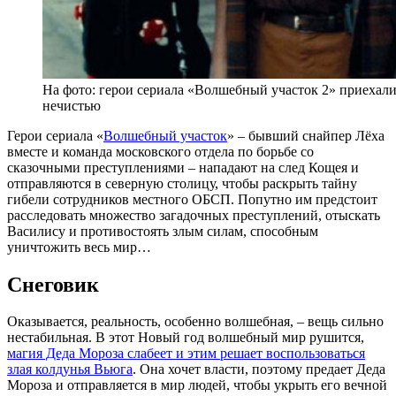
На фото: герои сериала «Волшебный участок 2» приехали 
нечистью
Герои сериала «
Волшебный участок
» – бывший снайпер Лёха
вместе и команда московского отдела по борьбе со
сказочными преступлениями – нападают на след Кощея и
отправляются в северную столицу, чтобы раскрыть тайну
гибели сотрудников местного ОБСП. Попутно им предстоит
расследовать множество загадочных преступлений, отыскать
Василису и противостоять злым силам, способным
уничтожить весь мир…
Снеговик
Оказывается, реальность, особенно волшебная, – вещь сильно
нестабильная. В этот Новый год волшебный мир рушится,
магия Деда Мороза слабеет и этим решает воспользоваться
злая колдунья Вьюга
. Она хочет власти, поэтому предает Деда
Мороза и отправляется в мир людей, чтобы укрыть его вечной