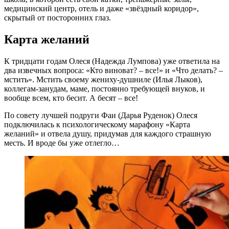
медицинский центр, отель и даже «звёздный коридор»,
скрытый от посторонних глаз.
Карта желаний
К тридцати годам Олеся (Надежда Лумпова) уже ответила на
два извечных вопроса: «Кто виноват? – все!» и «Что делать? –
мстить». Мстить своему жениху-душниле (Илья Лыков),
коллегам-занудам, маме, постоянно требующей внуков, и
вообще всем, кто бесит. А бесят – все!
По совету лучшей подруги Фаи (Дарья Руденок) Олеся
подключилась к психологическому марафону «Карта
желаний» и отвела душу, придумав для каждого страшную
месть. И вроде бы уже отлегло…