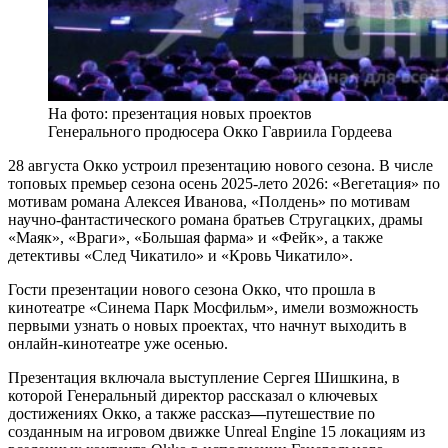
На фото: презентация новых проектов
Генерального продюсера Окко Гавриила Гордеева
28 августа Окко устроил презентацию нового сезона. В числе
топовых премьер сезона осень 2025-лето 2026: «Вегетация» по
мотивам романа Алексея Иванова, «Полдень» по мотивам
научно-фантастического романа братьев Стругацких, драмы
«Маяк», «Враги», «Большая фарма» и «Фейк», а также
детективы «След Чикатило» и «Кровь Чикатило».
Гости презентации нового сезона Окко, что прошла в
кинотеатре «Синема Парк Мосфильм», имели возможность
первыми узнать о новых проектах, что начнут выходить в
онлайн-кинотеатре уже осенью.
Презентация включала выступление Сергея Шишкина, в
которой Генеральный директор рассказал о ключевых
достижениях Окко, а также рассказ
—
путешествие по
созданным на игровом движке Unreal Engine 15 локациям из