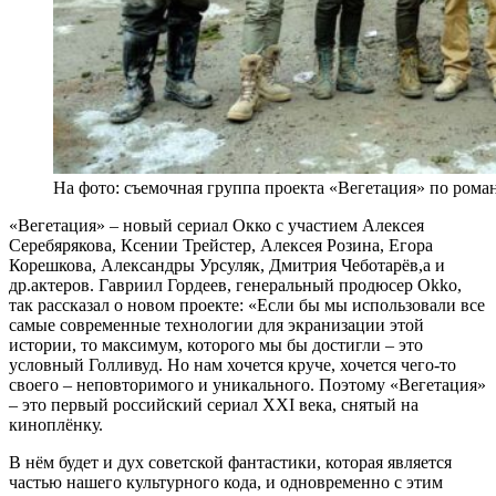
На фото: съемочная группа проекта «Вегетация» по рома
«Вегетация» – новый сериал Окко с участием Алексея
Серебярякова, Ксении Трейстер, Алексея Розина, Егора
Корешкова, Александры Урсуляк, Дмитрия Чеботарёв,а и
др.актеров. Гавриил Гордеев, генеральный продюсер Okko,
так рассказал о новом проекте: «Если бы мы использовали все
самые современные технологии для экранизации этой
истории, то максимум, которого мы бы достигли – это
условный Голливуд. Но нам хочется круче, хочется чего-то
своего – неповторимого и уникального. Поэтому «Вегетация»
– это первый российский сериал ХХI века, снятый на
киноплёнку.
В нём будет и дух советской фантастики, которая является
частью нашего культурного кода, и одновременно с этим