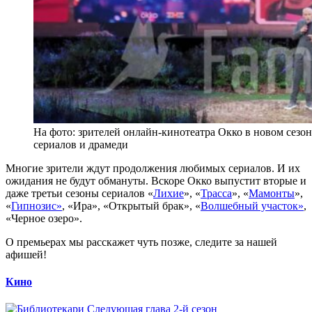
На фото: зрителей онлайн-кинотеатра Окко в новом сезо
сериалов и драмеди
Многие зрители ждут продолжения любимых сериалов. И их
ожидания не будут обмануты. Вскоре Окко выпустит вторые и
даже третьи сезоны сериалов «
Лихие
», «
Трасса
», «
Мамонты
»,
«
Гипнозис»
, «Ира», «Открытый брак», «
Волшебный участок»
,
«Черное озеро».
О премьерах мы расскажет чуть позже, следите за нашей
афишей!
Кино