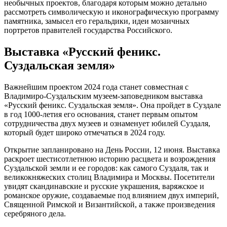
необычных проектов, благодаря которым можно детально
рассмотреть символическую и иконографическую программу
памятника, замысел его геральдики, идеи мозаичных
портретов правителей государства Российского.
Выставка «Русский феникс.
Суздальская земля»
Важнейшим проектом 2024 года станет совместная с
Владимиро-Суздальским музеем-заповедником выставка
«Русский феникс. Суздальская земля». Она пройдет в Суздале
в год 1000-летия его основания, станет первым опытом
сотрудничества двух музеев и ознаменует юбилей Суздаля,
который будет широко отмечаться в 2024 году.
Открытие запланировано на День России, 12 июня. Выставка
раскроет шестисотлетнюю историю расцвета и возрождения
Суздальской земли и ее городов: как самого Суздаля, так и
великокняжеских столиц Владимира и Москвы. Посетители
увидят скандинавские и русские украшения, варяжское и
романское оружие, создаваемые под влиянием двух империй,
Священной Римской и Византийской, а также произведения
серебряного дела.