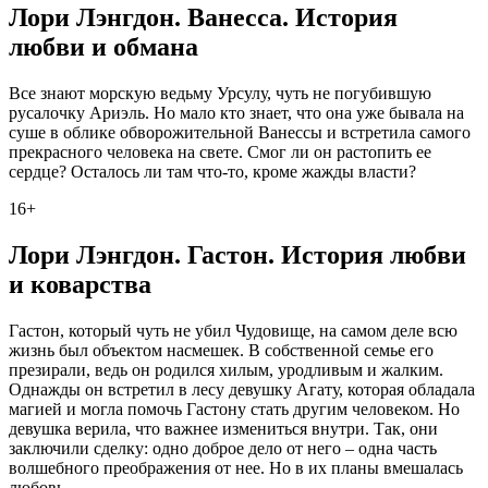
Лори Лэнгдон. Ванесса. История
любви и обмана
Все знают морскую ведьму Урсулу, чуть не погубившую
русалочку Ариэль. Но мало кто знает, что она уже бывала на
суше в облике обворожительной Ванессы и встретила самого
прекрасного человека на свете. Смог ли он растопить ее
сердце? Осталось ли там что-то, кроме жажды власти?
16+
Лори Лэнгдон. Гастон. История любви
и коварства
Гастон, который чуть не убил Чудовище, на самом деле всю
жизнь был объектом насмешек. В собственной семье его
презирали, ведь он родился хилым, уродливым и жалким.
Однажды он встретил в лесу девушку Агату, которая обладала
магией и могла помочь Гастону стать другим человеком. Но
девушка верила, что важнее измениться внутри. Так, они
заключили сделку: одно доброе дело от него – одна часть
волшебного преображения от нее. Но в их планы вмешалась
любовь.