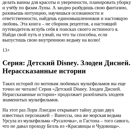
делать ванны для красоты и уверенности, планировать уборку
и учёбу по фазам Луны. А заодно разбудишь свою фантазию,
разовьешь интуицию, научишься осознанности и
ответственности, найдешь единомышленников и настоящую
любовь. Эта книга – не сборник рецептов, а настоящий
путеводитель вглубь себя в поисках своего истинного я.
Найди свой путь и узнай, на что ты способна, если
выпустишь свою внутреннюю ведьму на волю!
13+
Серия: Детский Disney. Злодеи Дисней.
Нерассказанные истории
Таких историй по мотивам любимых мультфильмов вы еще
точно не читали! Серия «Детский Disney. Злодеи Дисней.
Нерассказанные истории» продолжает разоблачать злодеев
знаменитых мультфильмов.
На этот раз Лори Лэнгдон открывает тайну души двух
известных персонажей – Ванессы, она же морская ведьма
Урсула из мультфильма «Русалочка», и Гастона – того самого,
что не давал проходу Белль из «Красавицы и Чудовища».