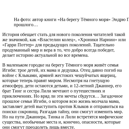
На фото: автор книги «На берегу Тёмного моря» Эндрю 
прошлого…
История обещает стать для нового поколения читателей такой
же значимой, как «Властелин колец», «Хроники Нарнии» или
«Гарри Поттер» для предыдущих поколений. Тщательно
продуманный мир и вера в то, что добро всегда победит,
делает историю актуальной во все времена.
В маленьком городке на берегу Тёмного моря живёт семья
Игиби: трое детей, их мама и дедушка. Отец давно погиб на
войне с Клыками, армией жестоких чешуйчатых ящериц,
которые теперь правят миром. Несмотря на гнетущую
атмосферу, дети остаются детьми, и 12-летний Джаннер, его
брат Тинг и сестра Лили мечтают о путешествиях и
приключениях. Но вряд ли эти мечты сбудутся… Загадочное
прошлое семьи Игиби, о котором всю жизнь молчала мама,
заставляет детей выступить против Клыков и отправиться на
поиски сокровищ. Разгадав тайну, они смогут изменить мир.
Но на пути Джаннера, Тинка и Лили встретятся мифические
существа, необычные места и, конечно, опасности, которые
они смогут преодолеть лишь вместе.