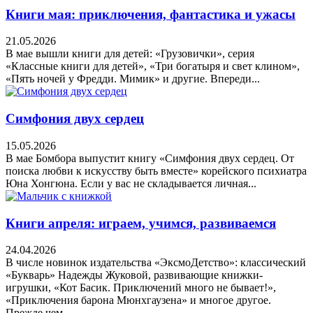
Книги мая: приключения, фантастика и ужасы
21.05.2026
В мае вышли книги для детей: «Грузовички», серия
«Классные книги для детей», «Три богатыря и свет клином»,
«Пять ночей у Фредди. Мимик» и другие. Впереди...
Симфония двух сердец
15.05.2026
В мае Бомбора выпустит книгу «Симфония двух сердец. От
поиска любви к искусству быть вместе» корейского психиатра
Юна Хонгюна. Если у вас не складывается личная...
Книги апреля: играем, учимся, развиваемся
24.04.2026
В числе новинок издательства «ЭксмоДетство»: классический
«Букварь» Надежды Жуковой, развивающие книжки-
игрушки, «Кот Басик. Приключений много не бывает!»,
«Приключения барона Мюнхгаузена» и многое другое.
Прежде чем...