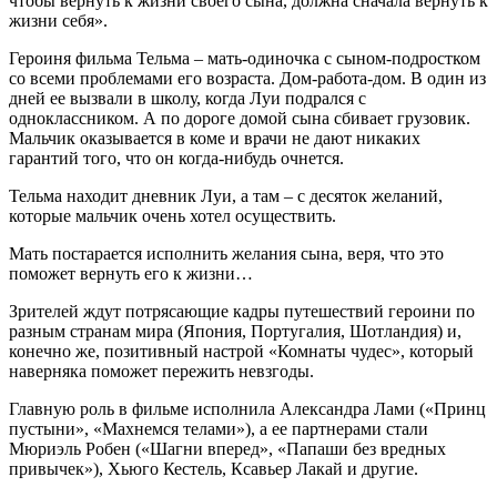
чтобы вернуть к жизни своего сына, должна сначала вернуть к
жизни себя».
Героиня фильма Тельма – мать-одиночка с сыном-подростком
со всеми проблемами его возраста. Дом-работа-дом. В один из
дней ее вызвали в школу, когда Луи подрался с
одноклассником. А по дороге домой сына сбивает грузовик.
Мальчик оказывается в коме и врачи не дают никаких
гарантий того, что он когда-нибудь очнется.
Тельма находит дневник Луи, а там – с десяток желаний,
которые мальчик очень хотел осуществить.
Мать постарается исполнить желания сына, веря, что это
поможет вернуть его к жизни…
Зрителей ждут потрясающие кадры путешествий героини по
разным странам мира (Япония, Португалия, Шотландия) и,
конечно же, позитивный настрой «Комнаты чудес», который
наверняка поможет пережить невзгоды.
Главную роль в фильме исполнила Александра Лами («Принц
пустыни», «Махнемся телами»), а ее партнерами стали
Мюриэль Робен («Шагни вперед», «Папаши без вредных
привычек»), Хьюго Кестель, Ксавьер Лакай и другие.