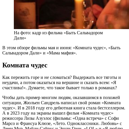
На фото: кадр из фильма «Быть Сальвадором
Дали»
В этом обзоре фильмы мая и июня: «Комната чудес», «Быть
Сальвадором Дали» и «Мама мафия».
Комната чудес
Как пережить горе и не сломаться? Выдержать все тяготы и
неудачи, а потом оказаться на вершине и сказать всем: «Я
счастлива!». Думаете, что такое бывает только в романах?
Чтобы дать пример многим людям, оказавшимся в похожей
ситуации, Жюльен Сандрель написал свой роман «Комната
чудес». И в 2018 году его дебютная книга стала бестселлером.
А в 2023 году на экраны вышел фильм «Комната чудес»
режиссера Лизы Азуэлос (фильмы: «Одна встреча» с Софи
Марсо и Франсуа Клюзе, «Лето. Одноклассники. Любовь» с
Деми Мур, Майли Сайрус и Эшли Грин, «LOL» и «Я люблю