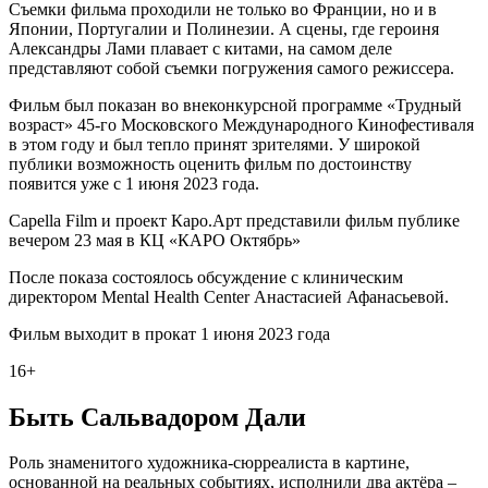
Съемки фильма проходили не только во Франции, но и в
Японии, Португалии и Полинезии. А сцены, где героиня
Александры Лами плавает с китами, на самом деле
представляют собой съемки погружения самого режиссера.
Фильм был показан во внеконкурсной программе «Трудный
возраст» 45-го Московского Международного Кинофестиваля
в этом году и был тепло принят зрителями. У широкой
публики возможность оценить фильм по достоинству
появится уже с 1 июня 2023 года.
Capella Film и проект Каро.Арт представили фильм публике
вечером 23 мая в КЦ «КАРО Октябрь»
После показа состоялось обсуждение с клиническим
директором Mental Health Center Анастасией Афанасьевой.
Фильм выходит в прокат 1 июня 2023 года
16+
Быть Сальвадором Дали
Роль знаменитого художника-сюрреалиста в картине,
основанной на реальных событиях, исполнили два актёра –