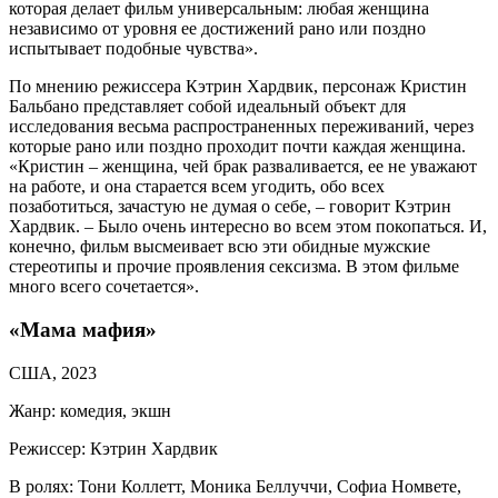
которая делает фильм универсальным: любая женщина
независимо от уровня ее достижений рано или поздно
испытывает подобные чувства».
По мнению режиссера Кэтрин Хардвик, персонаж Кристин
Бальбано представляет собой идеальный объект для
исследования весьма распространенных переживаний, через
которые рано или поздно проходит почти каждая женщина.
«Кристин – женщина, чей брак разваливается, ее не уважают
на работе, и она старается всем угодить, обо всех
позаботиться, зачастую не думая о себе, – говорит Кэтрин
Хардвик. – Было очень интересно во всем этом покопаться. И,
конечно, фильм высмеивает всю эти обидные мужские
стереотипы и прочие проявления сексизма. В этом фильме
много всего сочетается».
«Мама мафия»
США, 2023
Жанр: комедия, экшн
Режиссер: Кэтрин Хардвик
В ролях: Тони Коллетт, Моника Беллуччи, Софиа Номвете,