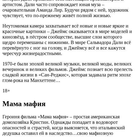
артистом. Дали часто сопровождает юная муза –
очаровательная Аманда Лир. Будучи рядом с ней, художник
чувствует, что по-прежнему живёт полной жизнью.
Неутомимая камера захватывает всё новые и новые яркие и
красочные картинки – Джеймс оказывается в мире моделей и
кинозвёзд, в пёстром сообществе, высшие слои которого
щедро перемешаны с нижними. В мире Сальвадора Дали всё
перевёрнуто с ног на голову, и Джеймсу всё и все кажутся
чересчур жизнерадостными.
1970-е были эпохой великой музыки, великой моды, великих
вечеринок и великих фильмов. Джеймс познает всю прелесть
сладкой жизни в «Сан-Реджис», которая задавала ритм эпохе
глэм-рока на Манхеттене…
18+
Мама мафия
Героиня фильма «Мама мафия» – простая американская
домохозяйка Кристин. Однажды попадает в водоворот
опасностей и страстей, когда выясняется, что итальянский
дедушка оставил ей в наследство…свою мафиозную