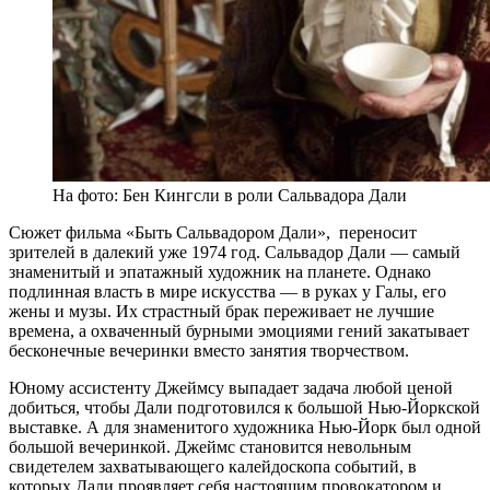
На фото: Бен Кингсли в роли Сальвадора Дали
Сюжет фильма «Быть Сальвадором Дали», переносит
зрителей в далекий уже 1974 год. Сальвадор Дали — самый
знаменитый и эпатажный художник на планете. Однако
подлинная власть в мире искусства — в руках у Галы, его
жены и музы. Их страстный брак переживает не лучшие
времена, а охваченный бурными эмоциями гений закатывает
бесконечные вечеринки вместо занятия творчеством.
Юному ассистенту Джеймсу выпадает задача любой ценой
добиться, чтобы Дали подготовился к большой Нью-Йоркской
выставке. А для знаменитого художника Нью-Йорк был одной
большой вечеринкой. Джеймс становится невольным
свидетелем захватывающего калейдоскопа событий, в
которых Дали проявляет себя настоящим провокатором и