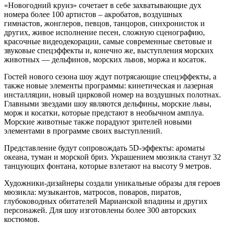
«Новогодний круиз» сочетает в себе захватывающие дух
номера более 100 артистов – акробатов, воздушных
гимнастов, жонглеров, певцов, танцоров, синхронисток и
других, живое исполнение песен, сложную сценографию,
красочные видеодекорации, самые современные световые и
звуковые спецэффекты и, конечно же, выступления морских
животных — дельфинов, морских львов, моржа и косаток.
Гостей нового сезона шоу ждут потрясающие спецэффекты, а
также новые элементы программы: кинетическая и лазерная
инсталляции, новый цирковой номер на воздушных полотнах.
Главными звездами шоу являются дельфины, морские львы,
морж и косатки, которые предстают в необычном амплуа.
Морские животные также порадуют зрителей новыми
элементами в программе своих выступлений.
Представление будут сопровождать 5D-эффекты: ароматы
океана, туман и морской бриз. Украшением мюзикла станут 32
танцующих фонтана, которые взлетают на высоту 9 метров.
Художники-дизайнеры создали уникальные образы для героев
мюзикла: музыкантов, матросов, поваров, пиратов,
глубоководных обитателей Марианской впадины и других
персонажей. Для шоу изготовлены более 300 авторских
костюмов.