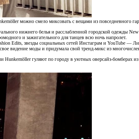
unkemöller можно смело миксовать с вещами из повседневного га
ального нижнего белья и расслабленной городской одежды New F
ромодного и зажигательного для танцев всю ночь напролет.
ashion Edits, звезды социальных сетей Инстаграм и YouTube —
свое видение моды и придумала свой тренд-микс из многочисле
и Hunkemöller гуляют по городу в уютных оверсайз-бомберах из