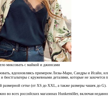
мело миксовать с майкой и джинсами
ровать, вдохновляясь примером Лизы-Мари, Сандры и Исайи, или
и бюстгальтеры с кружевными деталями, которые не захочется п
 размерной сетке (от XS до XXL, а также размеры чашек до G).
жно во всех российских магазинах Hunkemöller, включая недавн