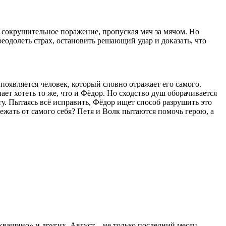
т сокрушительное поражение, пропуская мяч за мячом. Но
еодолеть страх, остановить решающий удар и доказать, что
 появляется человек, который словно отражает его самого.
ет хотеть то же, что и Фёдор. Но сходство душ оборачивается
ту. Пытаясь всё исправить, Фёдор ищет способ разрушить это
ежать от самого себя? Петя и Волк пытаются помочь герою, а
вашино» и других. Август – не только последний месяц