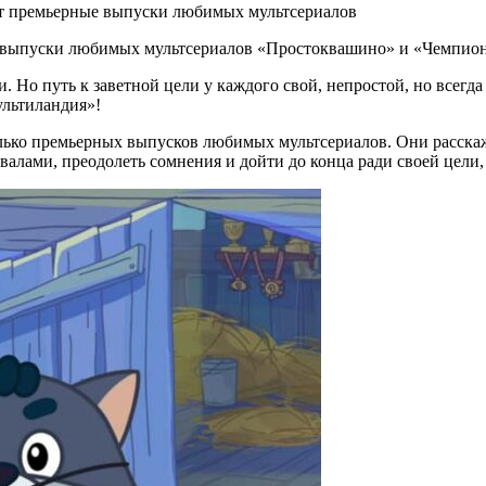
ут премьерные выпуски любимых мультсериалов
е выпуски любимых мультсериалов «Простоквашино» и «Чемпио
и. Но путь к заветной цели у каждого свой, непростой, но всегд
льтиландия»!
олько премьерных выпусков любимых мультсериалов. Они расскаж
овалами, преодолеть сомнения и дойти до конца ради своей цел