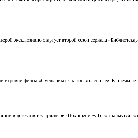
мьерой эксклюзивно стартует второй сезон сериала «Библиотека
й игровой фильм «Смешарики. Сквозь вселенные». К премьере это
ции в детективном триллере «Похищение». Герои займутся розы