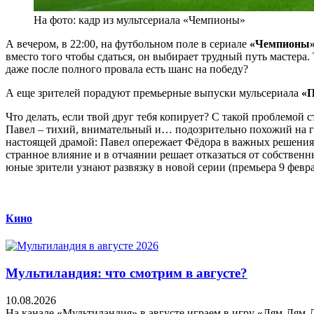
На фото: кадр из мультсериала «Чемпионы»
А вечером, в 22:00, на футбольном поле в сериале
«Чемпионы
вместо того чтобы сдаться, он выбирает трудный путь мастера
даже после полного провала есть шанс на победу?
А еще зрителей порадуют премьерные выпуски мульсериала
«П
Что делать, если твой друг тебя копирует? С такой проблемой 
Павел – тихий, внимательный и… подозрительно похожий на гер
настоящей драмой: Павел опережает Фёдора в важных решениях 
странное влияние и в отчаянии решает отказаться от собствен
юные зрители узнают развязку в новой серии (премьера 9 феврал
Кино
Мультиландия: что смотрим в августе?
10.08.2026
На канале «Мультиландия» в августе играем в игру «Лям-Лям-