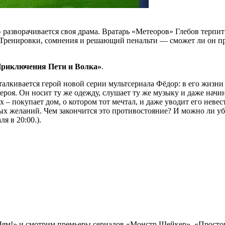
»
разворачивается своя драма. Вратарь «Метеоров» Глебов терпи
. Тренировки, сомнения и решающий пенальти — сможет ли он пр
риключения Пети и Волка»
.
сталкивается герой новой серии мультсериала Фёдор: в его жизни
оя. Он носит ту же одежду, слушает ту же музыку и даже начина
– покупает дом, о котором тот мечтал, и даже уводит его невес
ных желаний. Чем закончится это противостояние? И можно ли уб
я в 20:00.).
Лям!» и смотрим премьеры сериалов «Монстр Шейкер», «Просток