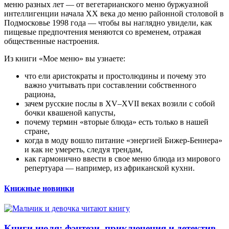
меню разных лет — от вегетарианского меню буржуазной
интеллигенции начала XX века до меню районной столовой в
Подмосковье 1998 года — чтобы вы наглядно увидели, как
пищевые предпочтения меняются со временем, отражая
общественные настроения.
Из книги «Мое меню» вы узнаете:
что ели аристократы и простолюдины и почему это
важно учитывать при составлении собственного
рациона,
зачем русские послы в XV–XVII веках возили с собой
бочки квашеной капусты,
почему термин «вторые блюда» есть только в нашей
стране,
когда в моду вошло питание «энергией Бижер-Беннера»
и как не умереть, следуя трендам,
как гармонично ввести в свое меню блюда из мирового
репертуара — например, из африканской кухни.
Книжные новинки
Книги июля: фэнтези, приключения и детектив