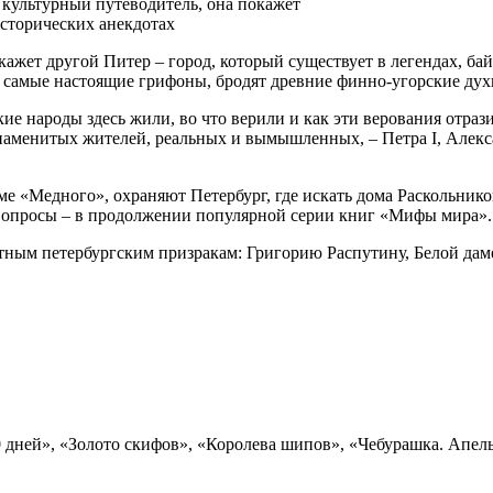
культурный путеводитель, она покажет
исторических анекдотах
жет другой Питер – город, который существует в легендах, бай
я самые настоящие грифоны, бродят древние финно-угорские дух
акие народы здесь жили, во что верили и как эти верования отра
 знаменитых жителей, реальных и вымышленных, – Петра I, Алек
оме «Медного», охраняют Петербург, где искать дома Раскольн
 вопросы – в продолжении популярной серии книг «Мифы мира».
естным петербургским призракам: Григорию Распутину, Белой д
80 дней», «Золото скифов», «Королева шипов», «Чебурашка. Апе