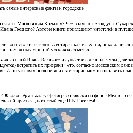
ть самые интересные факты и городские
связан с Московским Кремлем? Чем знаменит «колдун с Сухарев
 Ивана Грозного? Авторы книги приглашают читателей в путеше
евой историей столицы, которая, как известно, никогда не спит
 и аномальных станций московского метро.
 колокольней Ивана Великого и существовал ли на самом деле з
ндуется) встретить их призраки? Что, согласно московским бай
кве. А по мотивам полюбившихся историй можно составить план
 400 залов Эрмитажа», сфотографировался на фоне «Медного вса
Невский проспект, воспетый еще Н.В. Гоголем!