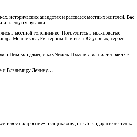
ках, исторических анекдотах и рассказах местных жителей. Вас
и и плещутся русалки.
зились в местной топонимике. Погрузитесь в мрачноватые
сандра Меншикова, Екатерины II, князей Юсуповых, героев
икова и Пиковой дамы, и как Чижик-Пыжик стал полноправным
аме и Владимиру Ленину…
льсиновое настроение» и энциклопедии «Легендарные деятели...