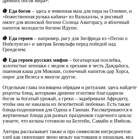
древних богов мира»:
🍇
Еда богов
– здесь и ячменная маза для пира на Олимпе, и
«божественная рулька кабана» из Вальхаллы, и рисовый
омлет для японской богини Солнца Аматэрасу, и яблочный
напиток молодости богини Идунн;
🍇
Еда героев
– например, рагу для Зигфрида из «Песни о
Нибелунгах» и завтрак Беовульфа перед победой над
Гренделем;
🍇
Еда героев русских мифов
– богатырская похлебка,
золотистые лепешки с медом и орехами в честь Даждьбога,
пшенная каша для Мокоши, солнечный напиток-дар Хорса,
пирог для Велеса и многое другое.
Отдельная глава посвящена обрядам и ритуалам: здесь найдете
рецепты блюд, которыми древние египтяне благодарили
богов за богатый урожай, а греки – задабривали Афродиту,
чтобы она не наказала их безответной любовью. Есть также
блюда-подношения для Одина и Ганеши. Рассматриваются и
жертвенные блюда для разных праздников годичного цикла:
узнаете, что кельты готовили на Белтейн, Самайн и Имболк.
Авторы рассказывает также и про символизм ингредиентов:
хлеб как связующее звено между настоящим и прошлым, мед