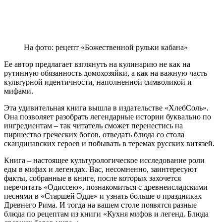
На фото: рецепт «Божественной рульки кабана»
Ее автор предлагает взглянуть на кулинарию не как на
рутинную обязанность домохозяйки, а как на важную часть
культурной идентичности, наполненной символикой и
мифами.
Эта удивительная книга вышла в издательстве «ХлебСоль».
Она позволяет разобрать легендарные истории буквально по
ингредиентам – так читатель сможет перенестись на
пиршество греческих богов, отведать блюда со стола
скандинавских героев и побывать в теремах русских витязей.
Книга – настоящее культурологическое исследование роли
еды в мифах и легендах. Вас, несомненно, заинтересуют
факты, собранные в книге, после которых захочется
перечитать «Одиссею», познакомиться с древнеисладскими
песнями в «Старшей Эдде» и узнать больше о праздниках
Древнего Рима. И тогда на вашем столе появятся разные
блюда по рецептам из книги «Кухня мифов и легенд. Блюда