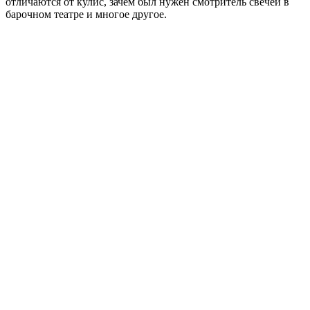
отличаются от кулис, зачем был нужен смотритель свечей в
барочном театре и многое другое.