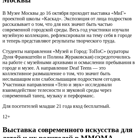
В Музее Москвы до 16 октября проходит выставка «МиГ»
проектной школы «Каскад». Экспозиция от лица подростков
рассказывает о том, что для них значит быть частью
современной городской среды. Весь год участники изучали
музейную коллекцию, рефлексировали на тему себя в городе
и теперь представляют результаты творческого труда.
Студенты направления «Музей и Город: ТоПоС» (кураторы
Дуня Франкштейн и Полина Жураковская) сосредоточились
на работе с музейными архивами и осмыслении пребывания в
городе и музее. А направление Deaf Teens — это
коллективное размышление о том, что значит быть
неслышащим или слабослышащим подростком сегодня.
Участники направления «Тело и звук» исследовали
взаимодействие телесности и звуковой среды через
современный танец, музыку и перформанс.
Для посетителей младше 21 года вход бесплатный.
12+
Выставка современного искусства для
детей и их родителей в ММОМА